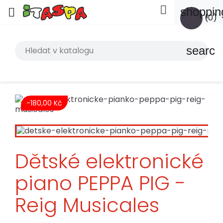

shoppin

(0)
search
-180,00 Kč
Dětské elektronické
piano PEPPA PIG -
Reig Musicales