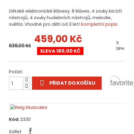
Dětské elektronické klávesy. 8 kláves, 4 zvuky bicích
nástrojů, 4 zvuky hudebních nástrojů, melodie,
světla. Vhodné pro děti od 3 let!
Kompletní popis
459,00 Kč
S
639,00 Kč
DPH
SLEVA 180,00 KČ
Počet

favorit
PŘIDAT DO KOŠÍKU
2330
Kód:
Sdílet