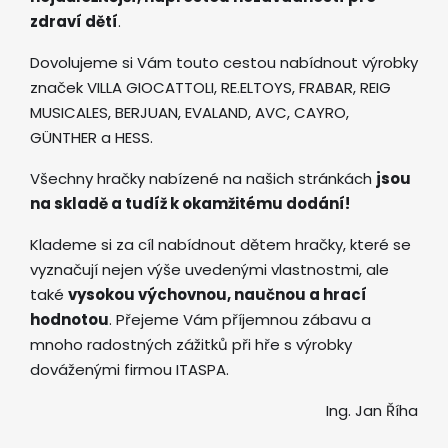
zdraví dětí
.
Dovolujeme si Vám touto cestou nabídnout výrobky
značek VILLA GIOCATTOLI, RE.ELTOYS, FRABAR, REIG
MUSICALES, BERJUAN, EVALAND, AVC, CAYRO,
GÜNTHER a HESS.
Všechny hračky nabízené na našich stránkách
jsou
na skladě a tudíž k okamžitému dodání!
Klademe si za cíl nabídnout dětem hračky, které se
vyznačují nejen výše uvedenými vlastnostmi, ale
také
vysokou výchovnou, naučnou a hrací
hodnotou
. Přejeme Vám příjemnou zábavu a
mnoho radostných zážitků při hře s výrobky
dováženými firmou ITASPA.
Ing. Jan Říha