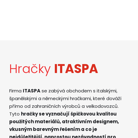
Hračky
ITASPA
Firma
ITASPA
se zabývá obchodem s italskými,
španělskými a německými hračkami, které dováží
přímo od zahraničních výrobců a velkodovozců.
Tyto
hračky se vyznačují špičkovou kvalitou
použitých materiálů, atraktivním designem,
vkusným barevným řešením a co je
nejdůležitější, naprostou nezávadností pro