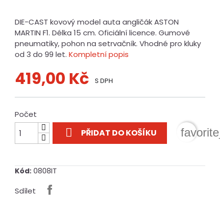
DIE-CAST kovový model auta angličák ASTON
MARTIN F1. Délka 15 cm. Oficiální licence. Gumové
pneumatiky, pohon na setrvačník. Vhodné pro kluky
od 3 do 99 let.
Kompletní popis
419,00 Kč
S DPH
Počet

favorit
PŘIDAT DO KOŠÍKU
0808IT
Kód:
Sdílet