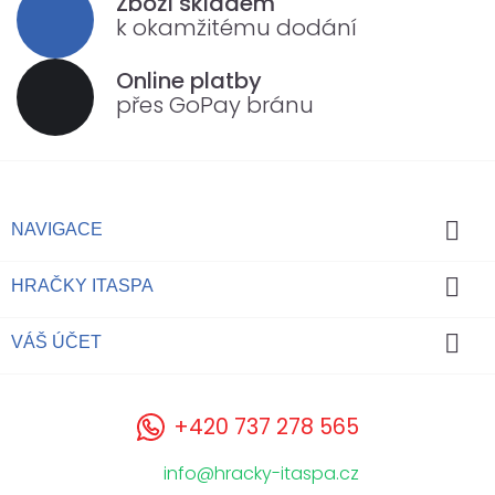
Zboží skladem
k okamžitému dodání
Online platby
přes GoPay bránu

NAVIGACE

HRAČKY ITASPA

VÁŠ ÚČET
+420 737 278 565
info@hracky-itaspa.cz