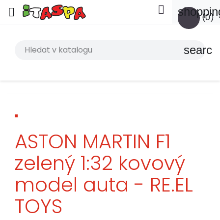

shoppin

(0)
search
ASTON MARTIN F1
zelený 1:32 kovový
model auta - RE.EL
TOYS