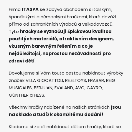
Firma
ITASPA
se zabývá obchodem s italskými,
španělskými a německými hračkami, které dováží
přímo od zahraničních výrobců a velkodovozců.
Tyto
hračky se vyznačují špičkovou kvalitou
použitých materiálů, atraktivním designem,
vkusným barevným řešením a co je
nejdůležitější, naprostou nezávadností pro
zdraví dětí
.
Dovolujeme si Vám touto cestou nabídnout výrobky
značek VILLA GIOCATTOLI, RE.ELTOYS, FRABAR, REIG
MUSICALES, BERJUAN, EVALAND, AVC, CAYRO,
GÜNTHER a HESS.
Všechny hračky nabízené na našich stránkách
jsou
na skladě a tudíž k okamžitému dodání!
Klademe si za cíl nabídnout dětem hračky, které se