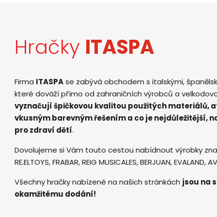
Hračky
ITASPA
Firma
ITASPA
se zabývá obchodem s italskými, španěls
které dováží přímo od zahraničních výrobců a velkodov
vyznačují špičkovou kvalitou použitých materiálů, 
vkusným barevným řešením a co je nejdůležitější, 
pro zdraví dětí
.
Dovolujeme si Vám touto cestou nabídnout výrobky zna
RE.ELTOYS, FRABAR, REIG MUSICALES, BERJUAN, EVALAND, 
Všechny hračky nabízené na našich stránkách
jsou na s
okamžitému dodání!