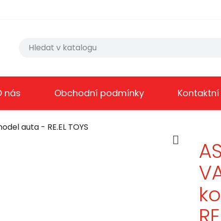
O nás
Obchodní podmínky
Kontaktní
del auta - RE.EL TOYS

A
VA
ko
RE