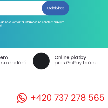
ělat, naše kontaktní informace naleznete v právním
í.
dem
Online platby
ému dodání
přes GoPay bránu
+420 737 278 565