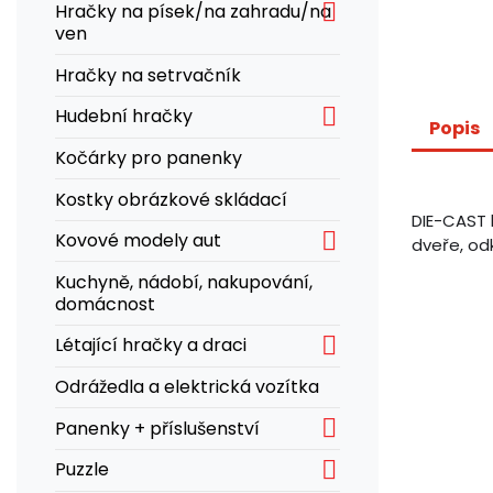

Hračky na písek/na zahradu/na
ven
Hračky na setrvačník

Hudební hračky
Popis
Kočárky pro panenky
Kostky obrázkové skládací
DIE-CAST 

Kovové modely aut
dveře, od
Kuchyně, nádobí, nakupování,
domácnost

Létající hračky a draci
Odrážedla a elektrická vozítka

Panenky + příslušenství

Puzzle