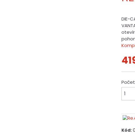
DIE-C
VANTAG
oteví
pohon 
Kompl
41
Poče
Kód: