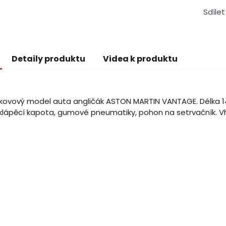
Sdílet
Detaily produktu
Videa k produktu
kovový model auta angličák ASTON MARTIN VANTAGE. Délka 14 cm
klápěcí kapota, gumové pneumatiky, pohon na setrvačník. Vho