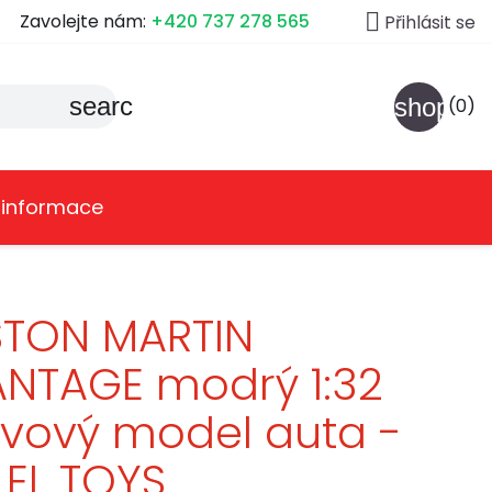

Zavolejte nám:
+420 737 278 565
Přihlásit se
search
shoppin
(0)
 informace
STON MARTIN
NTAGE modrý 1:32
vový model auta -
.EL TOYS