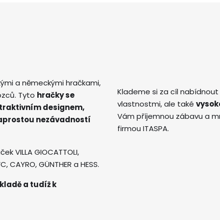
kými a německými hračkami,
Klademe si za cíl nabídnout
ozců. Tyto
hračky se
vlastnostmi, ale také
vysok
atraktivním designem,
Vám příjemnou zábavu a mno
naprostou nezávadností
firmou ITASPA.
ček VILLA GIOCATTOLI,
AVC, CAYRO, GÜNTHER a HESS.
kladě a tudíž k