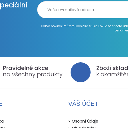
speciální
Odběr novinek můžete kdykoliv zrušit. Pokud to chcete ud
oznámen
Pravidelné akce
Zboží skla
na všechny produkty
k okamžit
E
VÁŠ ÚČET
ka
Osobní údaje