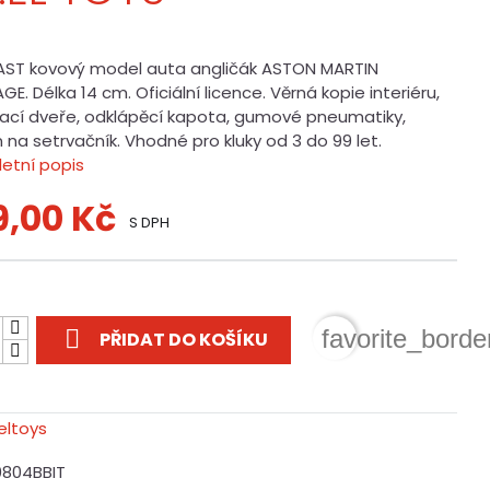
AST kovový model auta angličák ASTON MARTIN
E. Délka 14 cm. Oficiální licence. Věrná kopie interiéru,
rací dveře, odklápěcí kapota, gumové pneumatiky,
na setrvačník. Vhodné pro kluky od 3 do 99 let.
etní popis
9,00 Kč
S DPH
t

favorite_borde
PŘIDAT DO KOŠÍKU
0804BBIT