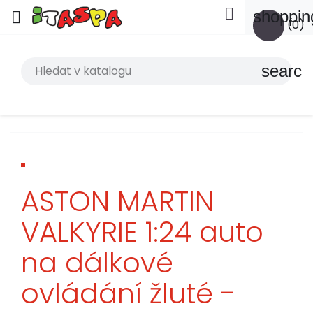

shoppin

(0)
search
ASTON MARTIN
VALKYRIE 1:24 auto
na dálkové
ovládání žluté -