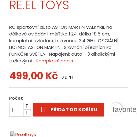
RE.EL TOYS
RC sportovní auto ASTON MARTIN VALKYRIE na
dálkové ovládání, měřítko 1:24, délka 18,5 cm,
kompletní ovládání, frekvence 2.4 GHz. OFICIÁLNÍ
LICENCE ASTON MARTIN . Srovnání předních kol.
FUNKČNÍ SVĚTLA! Napájení: auto - 3 alkalickými
tužkovými...
Kompletní popis
499,00 Kč
S DPH
Počet

favorit
PŘIDAT DO KOŠÍKU