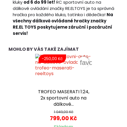
kluky
od 6 do 99 let!
RC sportovní auto na
dálkové ovládání značky RE.ELTOYS je ta správná
hračka pro každého kluka, tatínka i dědečka!
Na
všechny dálkově ovládané hračky značky
RE.EL TOYS poskytujeme záruční i pozáruční
servis!
MOHLO BY VÁS TAKÉ ZAJÍMAT
-250,00 Kč
favorite_border
TROFEO MASERATI 1:24,
2x sportovní auto na
dálkové...
1 049,00 Kč
799,00 Kč
Skladem