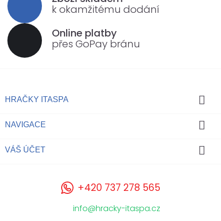
k okamžitému dodání
Online platby
přes GoPay bránu

HRAČKY ITASPA

NAVIGACE

VÁŠ ÚČET
+420 737 278 565
info@hracky-itaspa.cz