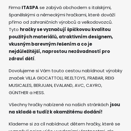
Firma
ITASPA
se zabývá obchodem s italskými,
španělskými a německými hračkami, které dováží
přímo od zahraničních výrobců a velkodovozců.
Tyto
hračky se vyznačují špičkovou kvalitou
použitých materiálů, atraktivním designem,
vkusným barevným řešením a co je
nejdůležitější, naprostou nezávadností pro
zdraví dětí
.
Dovolujeme si Vám touto cestou nabídnout výrobky
značek VILLA GIOCATTOLI, RE.ELTOYS, FRABAR, REIG
MUSICALES, BERJUAN, EVALAND, AVC, CAYRO,
GÜNTHER a HESS.
Všechny hračky nabízené na našich stránkách
jsou
na skladě a tudíž k okamžitému dodání!
Klademe si za cíl nabídnout dětem hračky, které se