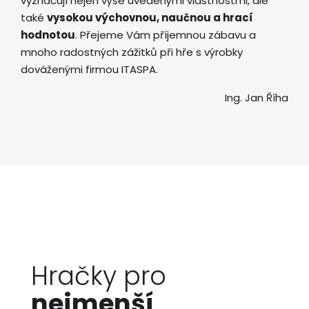
vyznačují nejen výše uvedenými vlastnostmi, ale
také
vysokou výchovnou, naučnou a hrací
hodnotou
. Přejeme Vám příjemnou zábavu a
mnoho radostných zážitků při hře s výrobky
dováženými firmou ITASPA.
Ing. Jan Říha
Hračky pro
nejmenší