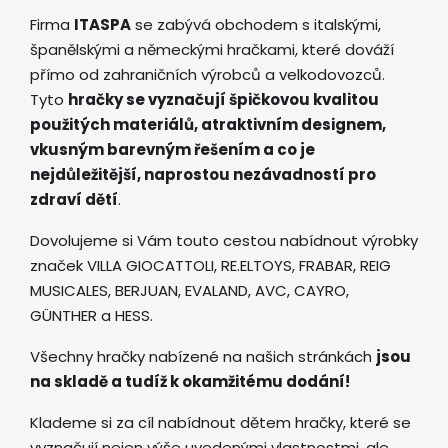
Firma
ITASPA
se zabývá obchodem s italskými,
španělskými a německými hračkami, které dováží
přímo od zahraničních výrobců a velkodovozců.
Tyto
hračky se vyznačují špičkovou kvalitou
použitých materiálů, atraktivním designem,
vkusným barevným řešením a co je
nejdůležitější, naprostou nezávadností pro
zdraví dětí
.
Dovolujeme si Vám touto cestou nabídnout výrobky
značek VILLA GIOCATTOLI, RE.ELTOYS, FRABAR, REIG
MUSICALES, BERJUAN, EVALAND, AVC, CAYRO,
GÜNTHER a HESS.
Všechny hračky nabízené na našich stránkách
jsou
na skladě a tudíž k okamžitému dodání!
Klademe si za cíl nabídnout dětem hračky, které se
vyznačují nejen výše uvedenými vlastnostmi, ale