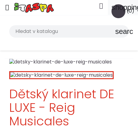

shoppin

(0)
search
Dětský klarinet DE
LUXE - Reig
Musicales