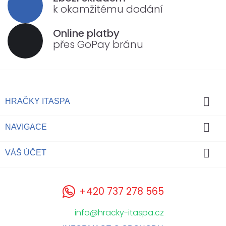
k okamžitému dodání
Online platby
přes GoPay bránu

HRAČKY ITASPA

NAVIGACE

VÁŠ ÚČET
+420 737 278 565
info@hracky-itaspa.cz