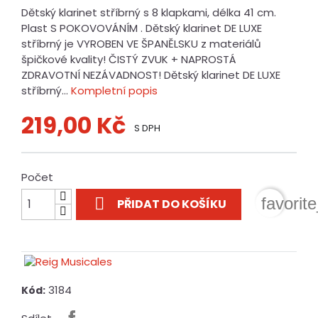
Dětský klarinet stříbrný s 8 klapkami, délka 41 cm.
Plast S POKOVOVÁNÍM . Dětský klarinet DE LUXE
stříbrný je VYROBEN VE ŠPANĚLSKU z materiálů
špičkové kvality! ČISTÝ ZVUK + NAPROSTÁ
ZDRAVOTNÍ NEZÁVADNOST! Dětský klarinet DE LUXE
stříbrný...
Kompletní popis
219,00 Kč
S DPH
Počet

favorit
PŘIDAT DO KOŠÍKU
3184
Kód: