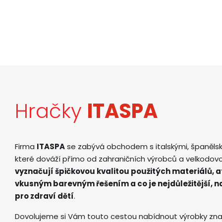
Hračky
ITASPA
Firma
ITASPA
se zabývá obchodem s italskými, španěls
které dováží přímo od zahraničních výrobců a velkodov
vyznačují špičkovou kvalitou použitých materiálů, 
vkusným barevným řešením a co je nejdůležitější, 
pro zdraví dětí
.
Dovolujeme si Vám touto cestou nabídnout výrobky zna