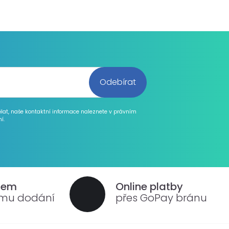
ělat, naše kontaktní informace naleznete v právním
í.
dem
Online platby
ému dodání
přes GoPay bránu