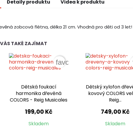
Detaily produktu
Videa k produktu
evěná zobcová flétna, délka 21 cm. Vhodná pro děti od 3 let!
VÁS TAKÉ ZAJÍMAT
favorite_border
Dětská foukací
Dětský xylofon dřev
harmonika dřevěná
kovový COLORS vel
COLORS - Reig Musicales
Reig...
199,00 Kč
749,00 Kč
Skladem
Skladem