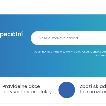
speciální
Odběr novinek můžete kdykoliv zrušit. Pokud to chcete ud
oznámen
Pravidelné akce
Zboží skla
na všechny produkty
k okamžit