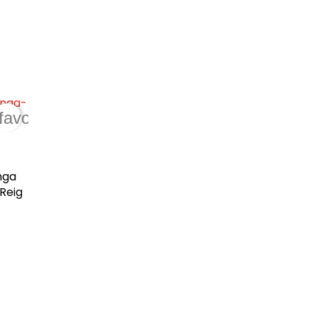
favorite_border
nga
Reig