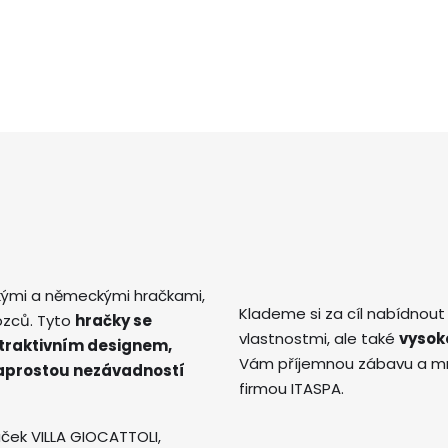
kými a německými hračkami,
Klademe si za cíl nabídnout
ozců. Tyto
hračky se
vlastnostmi, ale také
vysok
atraktivním designem,
Vám příjemnou zábavu a mno
naprostou nezávadností
firmou ITASPA.
ček VILLA GIOCATTOLI,