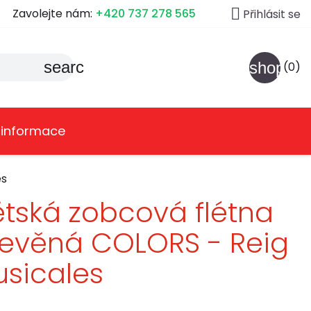

Zavolejte nám:
+420 737 278 565
Přihlásit se
search
shoppin
(0)
 informace
es
tská zobcová flétna
evěná COLORS - Reig
sicales