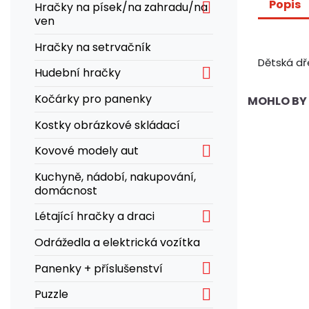
Popis

Hračky na písek/na zahradu/na
ven
Hračky na setrvačník
Dětská dř

Hudební hračky
Kočárky pro panenky
MOHLO BY 
Kostky obrázkové skládací

Kovové modely aut
Kuchyně, nádobí, nakupování,
domácnost

Létající hračky a draci
Odrážedla a elektrická vozítka

Panenky + příslušenství

Puzzle