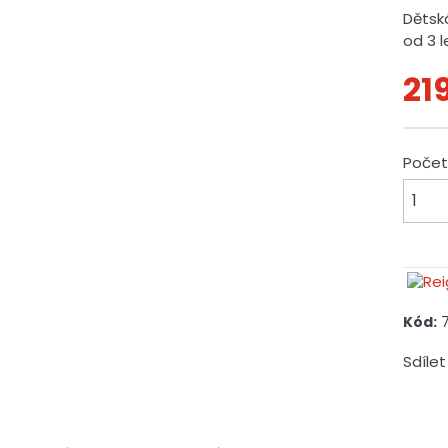
Dětsk
od 3 l
21
Poče
Kód:
Sdílet