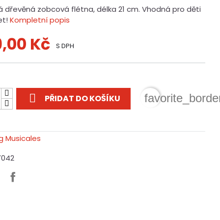
á dřevěná zobcová flétna, délka 21 cm. Vhodná pro děti
et!
Kompletní popis
9,00 Kč
S DPH
t

favorite_borde
PŘIDAT DO KOŠÍKU
7042