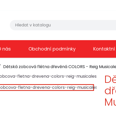
O nás
Obchodní podmínky
Kontaktní
Dětská zobcová flétna dřevěná COLORS - Reig Musical
Dě
dř
Mu