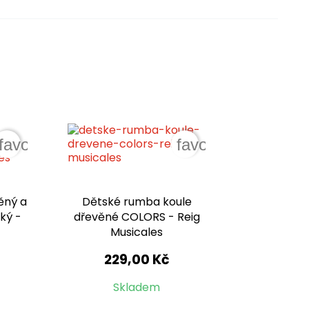
favorite_border
favorite_border
ěný a
Dětské rumba koule
ký -
dřevěné COLORS - Reig
Musicales
229,00 Kč
Skladem