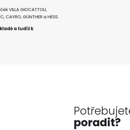
ček VILLA GIOCATTOLI,
AVC, CAYRO, GÜNTHER a HESS.
kladě a tudíž k
Potřebujet
poradit?