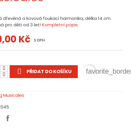
á dřevěná a kovová foukací harmonika, délka 14 cm.
á pro děti od 3 let!
Kompletní popis
9,00 Kč
S DPH
t

favorite_borde
PŘIDAT DO KOŠÍKU
7045