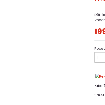
Dětsk
Vhodn
19
Poče
Kód:
Sdílet