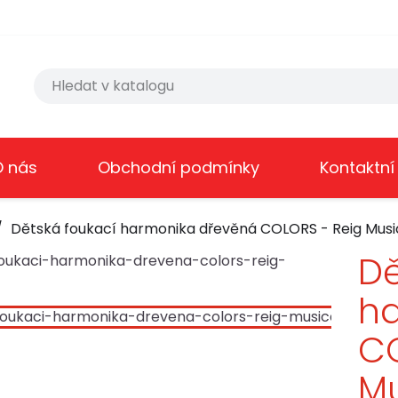
O nás
Obchodní podmínky
Kontaktní
Dětská foukací harmonika dřevěná COLORS - Reig Musi
Dě
h
CO
Mu