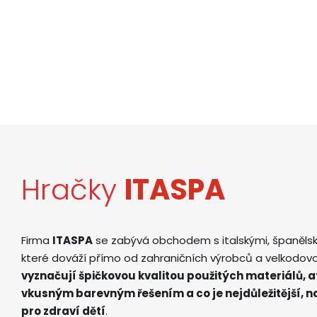
Hračky
ITASPA
Firma
ITASPA
se zabývá obchodem s italskými, španěls
které dováží přímo od zahraničních výrobců a velkodov
vyznačují špičkovou kvalitou použitých materiálů, 
vkusným barevným řešením a co je nejdůležitější, 
pro zdraví dětí
.