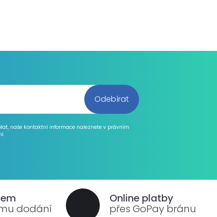
ělat, naše kontaktní informace naleznete v právním
í.
dem
Online platby
ému dodání
přes GoPay bránu