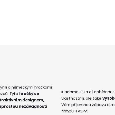
kými a německými hračkami,
Klademe si za cíl nabídnout
ozců. Tyto
hračky se
vlastnostmi, ale také
vysok
atraktivním designem,
Vám příjemnou zábavu a mno
naprostou nezávadností
firmou ITASPA.