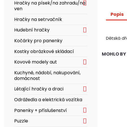

Hračky na písek/na zahradu/na
ven
Popis
Hračky na setrvačník

Hudební hračky
Dětská dř
Kočárky pro panenky
Kostky obrázkové skládací
MOHLO BY 

Kovové modely aut
Kuchyně, nádobí, nakupování,
domácnost

Létající hračky a draci
Odrážedla a elektrická vozítka

Panenky + příslušenství

Puzzle