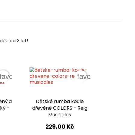
ěti od 3 let!
favorite_border
favorite_border
ěný a
Dětské rumba koule
ký -
dřevěné COLORS - Reig
Musicales
229,00 Kč