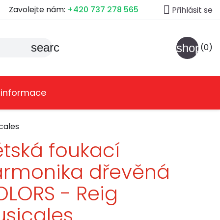

Zavolejte nám:
+420 737 278 565
Přihlásit se
search
shoppin
(0)
 informace
cales
tská foukací
armonika dřevěná
LORS - Reig
sicales