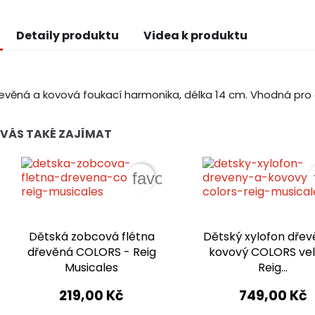
Detaily produktu
Videa k produktu
evěná a kovová foukací harmonika, délka 14 cm. Vhodná pro d
VÁS TAKÉ ZAJÍMAT
favorite_border
Dětská zobcová flétna
Dětský xylofon dřev
dřevěná COLORS - Reig
kovový COLORS vel
Musicales
Reig...
219,00 Kč
749,00 Kč