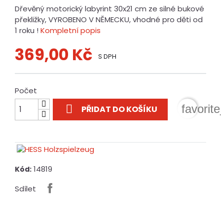
Dřevěný motorický labyrint 30x21 cm ze silné bukové
překližky, VYROBENO V NĚMECKU, vhodné pro děti od
1 roku !
Kompletní popis
369,00 Kč
S DPH
Počet

favorit
PŘIDAT DO KOŠÍKU
14819
Kód:
Sdílet