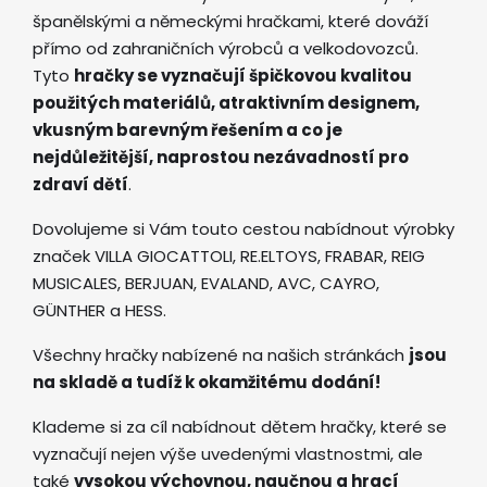
španělskými a německými hračkami, které dováží
přímo od zahraničních výrobců a velkodovozců.
Tyto
hračky se vyznačují špičkovou kvalitou
použitých materiálů, atraktivním designem,
vkusným barevným řešením a co je
nejdůležitější, naprostou nezávadností pro
zdraví dětí
.
Dovolujeme si Vám touto cestou nabídnout výrobky
značek VILLA GIOCATTOLI, RE.ELTOYS, FRABAR, REIG
MUSICALES, BERJUAN, EVALAND, AVC, CAYRO,
GÜNTHER a HESS.
Všechny hračky nabízené na našich stránkách
jsou
na skladě a tudíž k okamžitému dodání!
Klademe si za cíl nabídnout dětem hračky, které se
vyznačují nejen výše uvedenými vlastnostmi, ale
také
vysokou výchovnou, naučnou a hrací