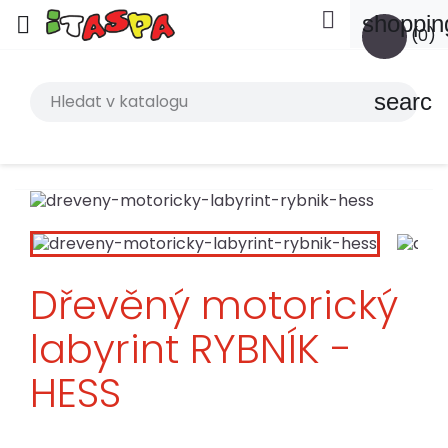

shoppin

(0)
search
Dřevěný motorický
labyrint RYBNÍK -
HESS