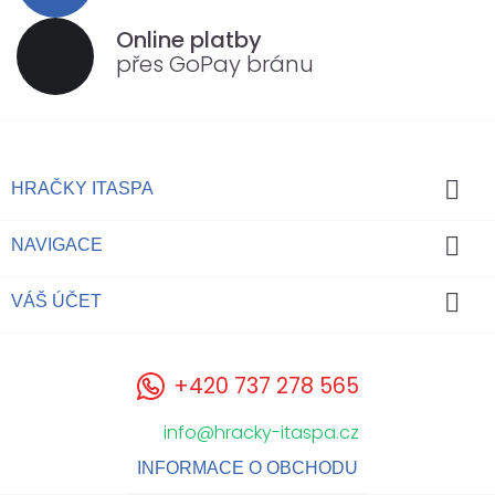
Online platby
přes GoPay bránu

HRAČKY ITASPA

NAVIGACE

VÁŠ ÚČET
+420 737 278 565
info@hracky-itaspa.cz
INFORMACE O OBCHODU