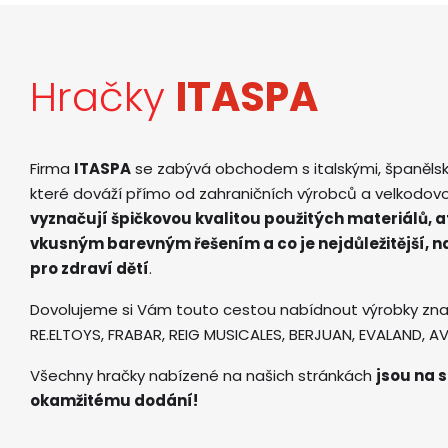
Hračky
ITASPA
Firma
ITASPA
se zabývá obchodem s italskými, španěls
které dováží přímo od zahraničních výrobců a velkodov
vyznačují špičkovou kvalitou použitých materiálů, 
vkusným barevným řešením a co je nejdůležitější, 
pro zdraví dětí
.
Dovolujeme si Vám touto cestou nabídnout výrobky zna
RE.ELTOYS, FRABAR, REIG MUSICALES, BERJUAN, EVALAND, 
Všechny hračky nabízené na našich stránkách
jsou na s
okamžitému dodání!