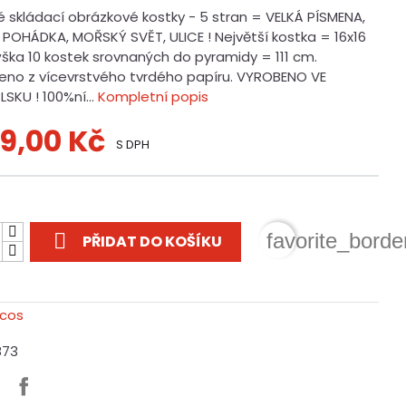
é skládací obrázkové kostky - 5 stran = VELKÁ PÍSMENA,
, POHÁDKA, MOŘSKÝ SVĚT, ULICE ! Největší kostka = 16x16
ýška 10 kostek srovnaných do pyramidy = 111 cm.
eno z vícevrstvého tvrdého papíru. VYROBENO VE
SKU ! 100%ní...
Kompletní popis
9,00 Kč
S DPH
t

favorite_borde
PŘIDAT DO KOŠÍKU
873