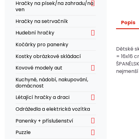

Hračky na písek/na zahradu/na
ven
Hračky na setrvačník
Popis

Hudební hračky
Kočárky pro panenky
Dětské sk
Kostky obrázkové skládací
= 16x16 c
ŠPANĚLSK

Kovové modely aut
nejmenší 
Kuchyně, nádobí, nakupování,
domácnost

Létající hračky a draci
Odrážedla a elektrická vozítka

Panenky + příslušenství

Puzzle