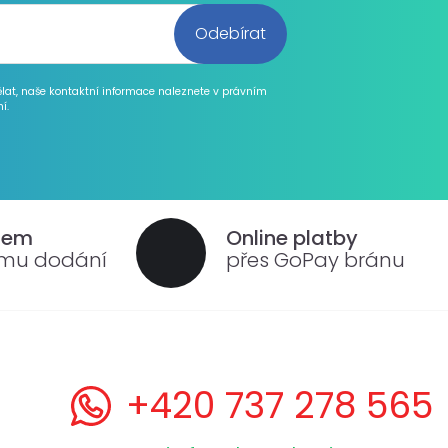
ělat, naše kontaktní informace naleznete v právním
í.
dem
Online platby
ému dodání
přes GoPay bránu
+420 737 278 565