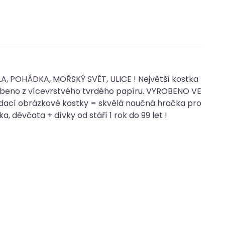
LA, POHÁDKA, MOŘSKÝ SVĚT, ULICE ! Největší kostka
robeno z vícevrstvého tvrdého papíru. VYROBENO VE
ádací obrázkové kostky = skvělá naučná hračka pro
, děvčata + dívky od stáří 1 rok do 99 let !