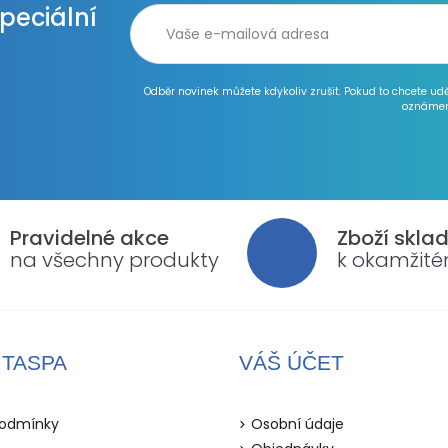
speciální
Odběr novinek můžete kdykoliv zrušit. Pokud to chcete ud
oznámen
Pravidelné akce
Zboží skla
na všechny produkty
k okamžit
ITASPA
VÁŠ ÚČET
odmínky
Osobní údaje