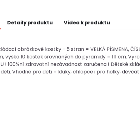
Detaily produktu
Videa k produktu
ládací obrázkové kostky - 5 stran = VELKÁ PÍSMENA, ČÍS
m, výška 10 kostek srovnaných do pyramidy = 111 cm. Vy
U ! 100%ní zdravotní nezávadnost zaručena ! Dětské skl
děti. Vhodné pro děti = kluky, chlapce i pro holky, děvčátka