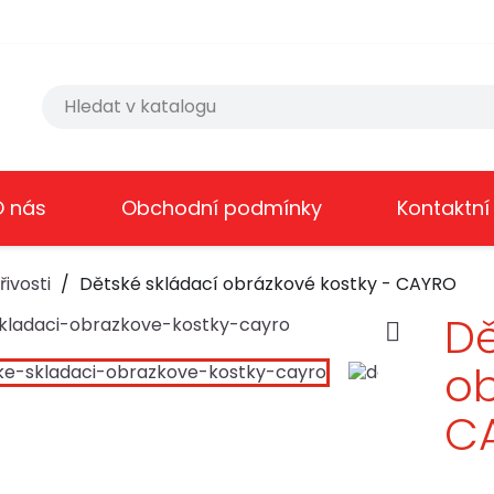
O nás
Obchodní podmínky
Kontaktní
ivosti
Dětské skládací obrázkové kostky - CAYRO
Dě

ob
C