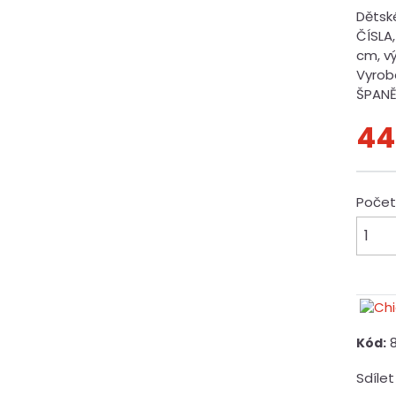
Dětsk
ČÍSLA
cm, v
Vyrob
ŠPANĚL
44
Poče
Kód:
Sdílet