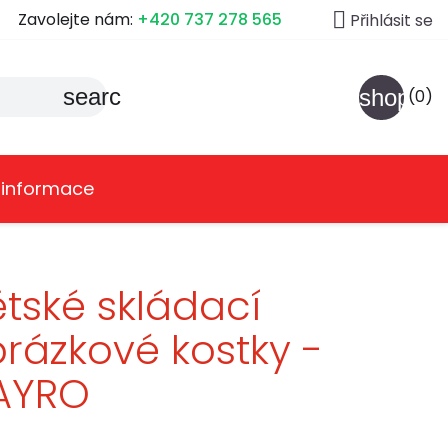

Zavolejte nám:
+420 737 278 565
Přihlásit se
search
shoppin
(0)
 informace
tské skládací
rázkové kostky -
AYRO