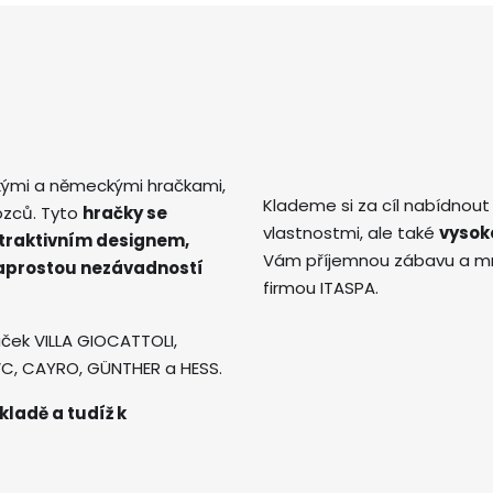
kými a německými hračkami,
Klademe si za cíl nabídnout
ozců. Tyto
hračky se
vlastnostmi, ale také
vysok
atraktivním designem,
Vám příjemnou zábavu a mno
naprostou nezávadností
firmou ITASPA.
ček VILLA GIOCATTOLI,
AVC, CAYRO, GÜNTHER a HESS.
kladě a tudíž k