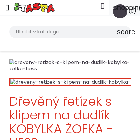

shoppin

(0)
search
Dřevěný řetízek s
klipem na dudlík
KOBYLKA ŽOFKA -