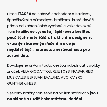
Firma
ITASPA
se zabývá obchodem s italskými,
španělskými a německými hračkami, které dováží
přímo od zahraničních výrobců a velkodovozců.
Tyto
hračky se vyznačují špičkovou kvalitou
použitých materiálů, atraktivním designem,
vkusným barevným řešením a co je
nejdůležitější, naprostou nezávadností pro
zdraví dětí
.
Dovolujeme si Vám touto cestou nabídnout výrobky
značek VILLA GIOCATTOLI, RE.ELTOYS, FRABAR, REIG
MUSICALES, BERJUAN, EVALAND, AVC, CAYRO,
GÜNTHER a HESS.
Všechny hračky nabízené na našich stránkách
jsou
na skladě a tudíž k okamžitému dodání!