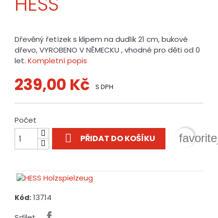
HESS
Dřevěný řetízek s klipem na dudlík 21 cm, bukové
dřevo, VYROBENO V NĚMECKU , vhodné pro děti od 0
let.
Kompletní popis
239,00 Kč
S DPH
Počet

favorit
PŘIDAT DO KOŠÍKU
13714
Kód:
Sdílet