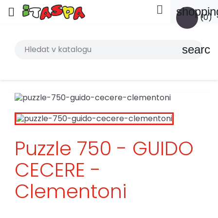

shoppin

(0)
search
Puzzle 750 - GUIDO
CECERE -
Clementoni