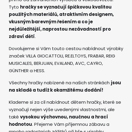
Tyto
hračky se vyznačují špičkovou kvalitou
použitých materiálů, atraktivním designem,
vkusným barevným řešením a co je
nejdůležitější, naprostou nezávadností pro
zdraví dětí
.
Dovolujeme si Vám touto cestou nabídnout výrobky
značek VILLA GIOCATTOLI, RE.ELTOYS, FRABAR, REIG
MUSICALES, BERJUAN, EVALAND, AVC, CAYRO,
GÜNTHER a HESS.
Všechny hračky nabízené na našich stránkách
jsou
na skladě a tudíž k okamžitému dodání!
Klademe si za cíl nabídnout dětem hračky, které se
vyznačují nejen výše uvedenými vlastnostmi, ale
také
vysokou výchovnou, naučnou a hrací
hodnotou
. Přejeme Vám příjemnou zábavu a
mnoho radostných zážitků při hře s výrobky