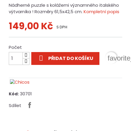
Nádherné puzzle s kolážemi významného italského
výtvarníka ! Rozměry 61,5x42,5 cm.
Kompletní popis
149,00 Kč
S DPH
Počet

favorit
PŘIDAT DO KOŠÍKU
30701
Kód:
Sdílet