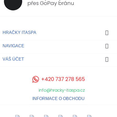
přes GoPay bránu

HRAČKY ITASPA

NAVIGACE

VÁŠ ÚČET
+420 737 278 565
info@hracky-itaspa.cz
INFORMACE O OBCHODU