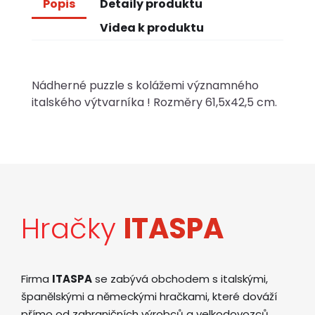
Popis
Detaily produktu
Videa k produktu
Nádherné puzzle s kolážemi významného
italského výtvarníka ! Rozměry 61,5x42,5 cm.
Hračky
ITASPA
Firma
ITASPA
se zabývá obchodem s italskými,
španělskými a německými hračkami, které dováží
přímo od zahraničních výrobců a velkodovozců.