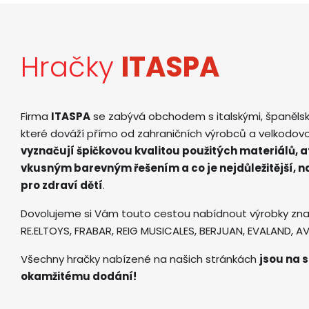
Hračky
ITASPA
Firma
ITASPA
se zabývá obchodem s italskými, španěls
které dováží přímo od zahraničních výrobců a velkodov
vyznačují špičkovou kvalitou použitých materiálů, 
vkusným barevným řešením a co je nejdůležitější, 
pro zdraví dětí
.
Dovolujeme si Vám touto cestou nabídnout výrobky zna
RE.ELTOYS, FRABAR, REIG MUSICALES, BERJUAN, EVALAND, 
Všechny hračky nabízené na našich stránkách
jsou na s
okamžitému dodání!