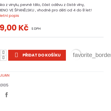
a z vinylu, pevné tělo, část oděvu z čisté vlny,
ENO VE ŠPANĚLSKU , vhodné pro děti od 4 do 8 let!
etní popis
9,00 Kč
S DPH
t

favorite_borde
PŘIDAT DO KOŠÍKU
20105