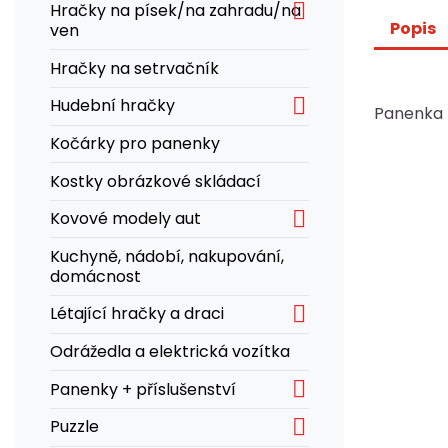

Hračky na písek/na zahradu/na
Popis
ven
Hračky na setrvačník

Hudební hračky
Panenka z
Kočárky pro panenky
Kostky obrázkové skládací

Kovové modely aut
Kuchyně, nádobí, nakupování,
domácnost

Létající hračky a draci
Odrážedla a elektrická vozítka

Panenky + příslušenství

Puzzle