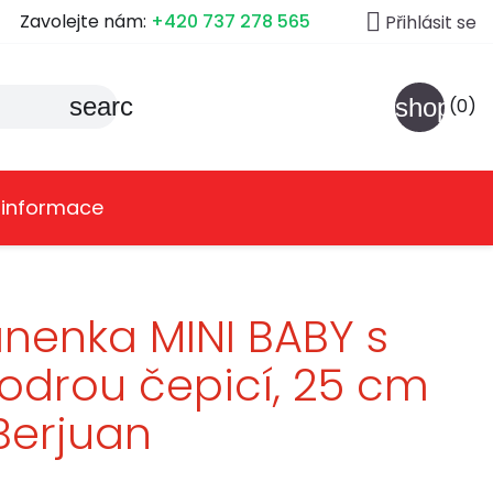

Zavolejte nám:
+420 737 278 565
Přihlásit se
search
shoppin
(0)
 informace
nenka MINI BABY s
drou čepicí, 25 cm
Berjuan