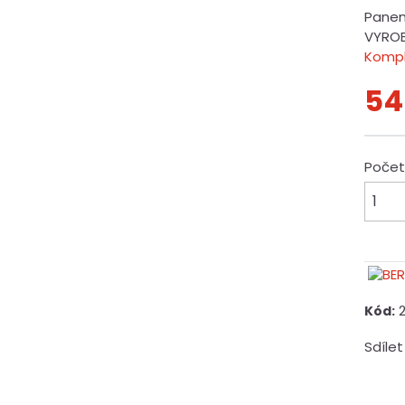
Panenk
VYROB
Kompl
54
Poče
Kód:
Sdílet