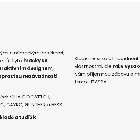
kými a německými hračkami,
Klademe si za cíl nabídnout
ozců. Tyto
hračky se
vlastnostmi, ale také
vysok
atraktivním designem,
Vám příjemnou zábavu a mno
naprostou nezávadností
firmou ITASPA.
ček VILLA GIOCATTOLI,
AVC, CAYRO, GÜNTHER a HESS.
kladě a tudíž k