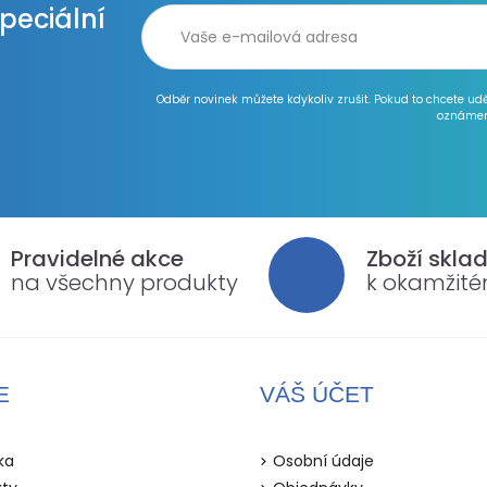
speciální
Odběr novinek můžete kdykoliv zrušit. Pokud to chcete ud
oznámen
Pravidelné akce
Zboží skla
na všechny produkty
k okamžit
E
VÁŠ ÚČET
ka
Osobní údaje