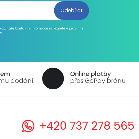
ělat, naše kontaktní informace naleznete v právním
í.
dem
Online platby
ému dodání
přes GoPay bránu
+420 737 278 565