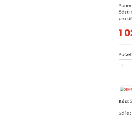
Panenk
části
pro dě
1 
Poče
Kód:
Sdílet