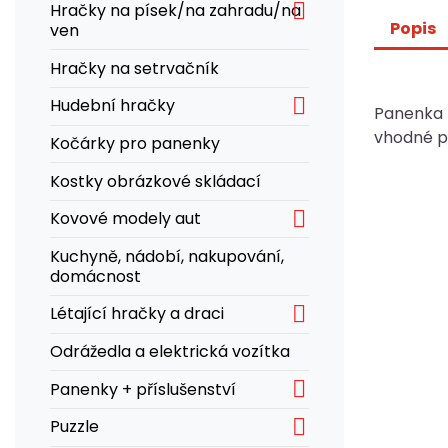

Hračky na písek/na zahradu/na
Popis
ven
Hračky na setrvačník

Hudební hračky
Panenka z
vhodné pr
Kočárky pro panenky
Kostky obrázkové skládací

Kovové modely aut
Kuchyně, nádobí, nakupování,
domácnost

Létající hračky a draci
Odrážedla a elektrická vozítka

Panenky + příslušenství

Puzzle