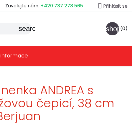

Zavolejte nám:
+420 737 278 565
Přihlásit se
search
shoppin
(0)
 informace
anenka ANDREA s
žovou čepicí, 38 cm
Berjuan