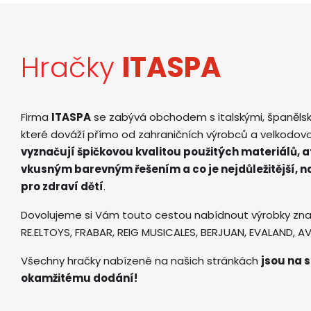
Hračky
ITASPA
Firma
ITASPA
se zabývá obchodem s italskými, španěls
které dováží přímo od zahraničních výrobců a velkodov
vyznačují špičkovou kvalitou použitých materiálů, 
vkusným barevným řešením a co je nejdůležitější, 
pro zdraví dětí
.
Dovolujeme si Vám touto cestou nabídnout výrobky zna
RE.ELTOYS, FRABAR, REIG MUSICALES, BERJUAN, EVALAND, 
Všechny hračky nabízené na našich stránkách
jsou na s
okamžitému dodání!