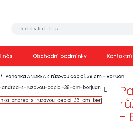
O nás
Obchodní podmínky
Kontaktní
Panenka ANDREA s růžovou čepicí, 38 cm - Berjuan
P

rů
- 