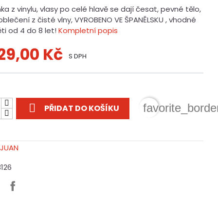
a z vinylu, vlasy po celé hlavě se dají česat, pevné tělo,
 oblečení z čisté vlny, VYROBENO VE ŠPANĚLSKU , vhodné
ti od 4 do 8 let!
Kompletní popis
029,00 Kč
S DPH
t

favorite_borde
PŘIDAT DO KOŠÍKU
3126