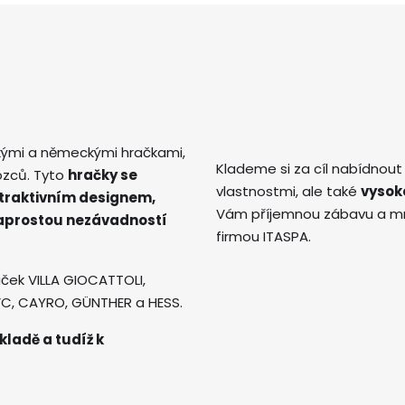
kými a německými hračkami,
Klademe si za cíl nabídnout
ozců. Tyto
hračky se
vlastnostmi, ale také
vysok
atraktivním designem,
Vám příjemnou zábavu a mno
naprostou nezávadností
firmou ITASPA.
ček VILLA GIOCATTOLI,
AVC, CAYRO, GÜNTHER a HESS.
kladě a tudíž k