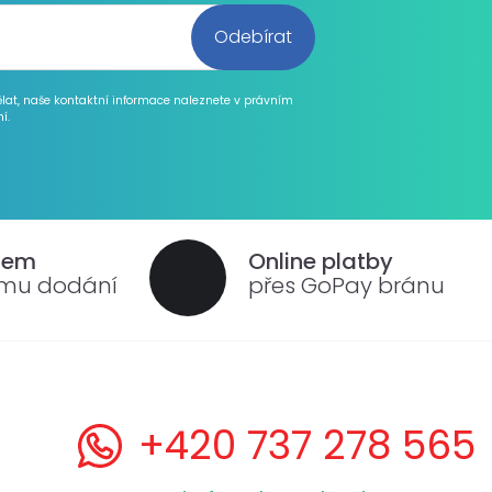
ělat, naše kontaktní informace naleznete v právním
í.
dem
Online platby
ému dodání
přes GoPay bránu
+420 737 278 565