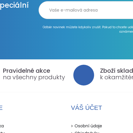
speciální
Odběr novinek můžete kdykoliv zrušit. Pokud to chcete ud
oznámen
Pravidelné akce
Zboží skla
na všechny produkty
k okamžit
E
VÁŠ ÚČET
ka
Osobní údaje