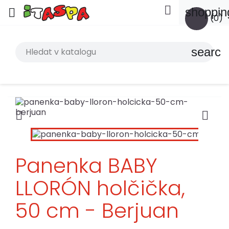

shoppin

(0)
search


Panenka BABY
LLORÓN holčička,
50 cm - Berjuan