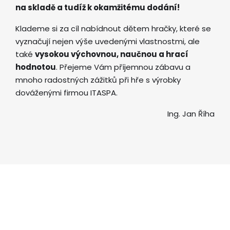
na skladě a tudíž k okamžitému dodání!
Klademe si za cíl nabídnout dětem hračky, které se
vyznačují nejen výše uvedenými vlastnostmi, ale
také
vysokou výchovnou, naučnou a hrací
hodnotou
. Přejeme Vám příjemnou zábavu a
mnoho radostných zážitků při hře s výrobky
dováženými firmou ITASPA.
Ing. Jan Říha