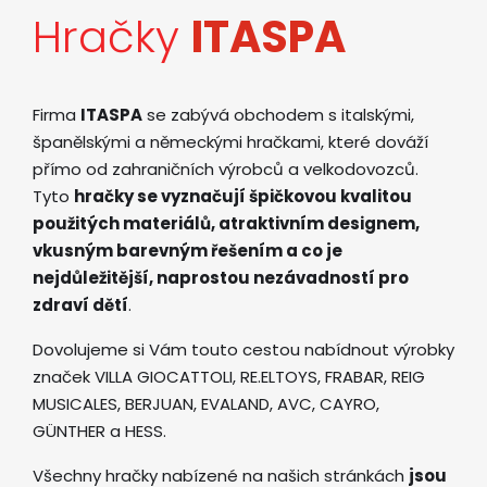
Hračky
ITASPA
Firma
ITASPA
se zabývá obchodem s italskými,
španělskými a německými hračkami, které dováží
přímo od zahraničních výrobců a velkodovozců.
Tyto
hračky se vyznačují špičkovou kvalitou
použitých materiálů, atraktivním designem,
vkusným barevným řešením a co je
nejdůležitější, naprostou nezávadností pro
zdraví dětí
.
Dovolujeme si Vám touto cestou nabídnout výrobky
značek VILLA GIOCATTOLI, RE.ELTOYS, FRABAR, REIG
MUSICALES, BERJUAN, EVALAND, AVC, CAYRO,
GÜNTHER a HESS.
Všechny hračky nabízené na našich stránkách
jsou