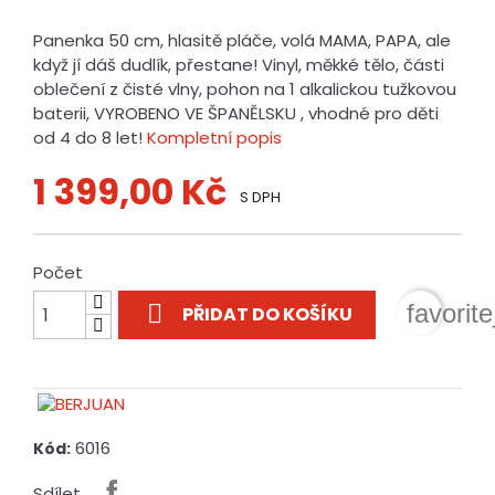
Panenka 50 cm, hlasitě pláče, volá MAMA, PAPA, ale
když jí dáš dudlík, přestane! Vinyl, měkké tělo, části
oblečení z čisté vlny, pohon na 1 alkalickou tužkovou
baterii, VYROBENO VE ŠPANĚLSKU , vhodné pro děti
od 4 do 8 let!
Kompletní popis
1 399,00 Kč
S DPH
Počet

favorit
PŘIDAT DO KOŠÍKU
6016
Kód:
Sdílet