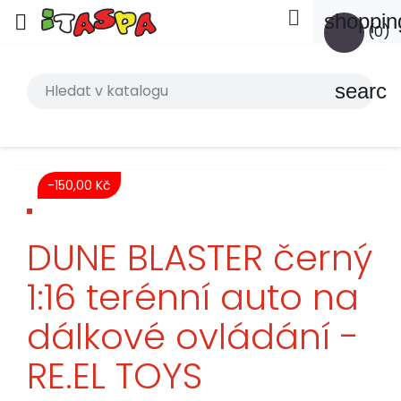

shoppin

(0)
search
-150,00 Kč
DUNE BLASTER černý
1:16 terénní auto na
dálkové ovládání -
RE.EL TOYS