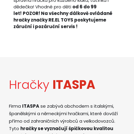
správná hračka pro každého kluka, tatínka i
dědečka! Vhodné pro děti
od 6 do 99
let!
POZOR! Na všechny dálkově ovládané
hračky značky RE.EL TOYS poskytujeme
záruční i pozáruční servis !
Hračky
ITASPA
Firma
ITASPA
se zabývá obchodem s italskými,
španělskými a německými hračkami, které dováží
přímo od zahraničních výrobců a velkodovozců.
Tyto
hračky se vyznačují špičkovou kvalitou