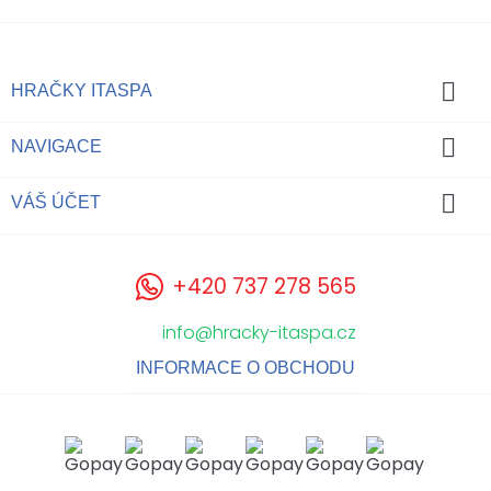

HRAČKY ITASPA

NAVIGACE

VÁŠ ÚČET
+420 737 278 565
info@hracky-itaspa.cz
INFORMACE O OBCHODU