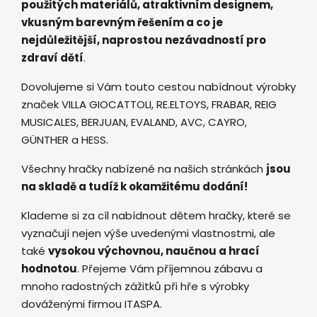
použitých materiálů, atraktivním designem,
vkusným barevným řešením a co je
nejdůležitější, naprostou nezávadností pro
zdraví dětí
.
Dovolujeme si Vám touto cestou nabídnout výrobky
značek VILLA GIOCATTOLI, RE.ELTOYS, FRABAR, REIG
MUSICALES, BERJUAN, EVALAND, AVC, CAYRO,
GÜNTHER a HESS.
Všechny hračky nabízené na našich stránkách
jsou
na skladě a tudíž k okamžitému dodání!
Klademe si za cíl nabídnout dětem hračky, které se
vyznačují nejen výše uvedenými vlastnostmi, ale
také
vysokou výchovnou, naučnou a hrací
hodnotou
. Přejeme Vám příjemnou zábavu a
mnoho radostných zážitků při hře s výrobky
dováženými firmou ITASPA.