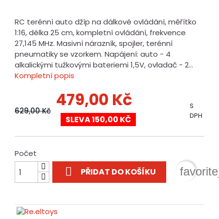
RC terénní auto džíp na dálkové ovládání, měřítko
1:16, délka 25 cm, kompletní ovládání, frekvence
27,145 MHz. Masivní nárazník, spojler, terénní
pneumatiky se vzorkem. Napájení: auto - 4
alkalickými tužkovými bateriemi 1,5V, ovladač - 2...
Kompletní popis
479,00 Kč
S
629,00 Kč
DPH
SLEVA 150,00 KČ
Počet

favorit
PŘIDAT DO KOŠÍKU