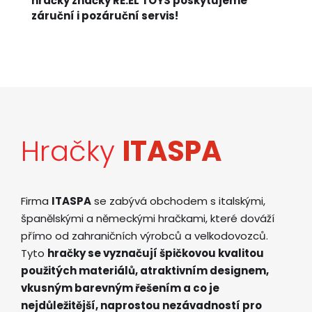
hračky značky RE.EL TOYS poskytujeme
záruční i pozáruční servis!
Hračky
ITASPA
Firma
ITASPA
se zabývá obchodem s italskými,
španělskými a německými hračkami, které dováží
přímo od zahraničních výrobců a velkodovozců.
Tyto
hračky se vyznačují špičkovou kvalitou
použitých materiálů, atraktivním designem,
vkusným barevným řešením a co je
nejdůležitější, naprostou nezávadností pro