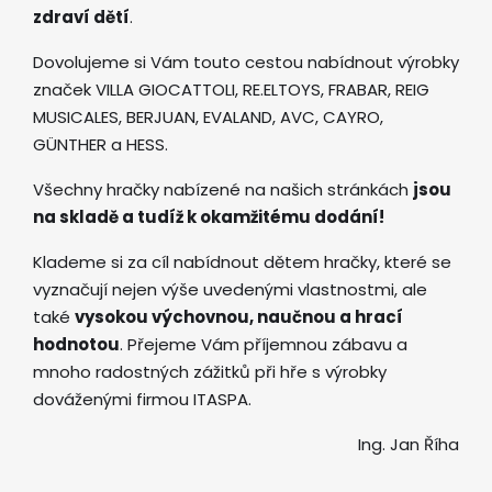
zdraví dětí
.
Dovolujeme si Vám touto cestou nabídnout výrobky
značek VILLA GIOCATTOLI, RE.ELTOYS, FRABAR, REIG
MUSICALES, BERJUAN, EVALAND, AVC, CAYRO,
GÜNTHER a HESS.
Všechny hračky nabízené na našich stránkách
jsou
na skladě a tudíž k okamžitému dodání!
Klademe si za cíl nabídnout dětem hračky, které se
vyznačují nejen výše uvedenými vlastnostmi, ale
také
vysokou výchovnou, naučnou a hrací
hodnotou
. Přejeme Vám příjemnou zábavu a
mnoho radostných zážitků při hře s výrobky
dováženými firmou ITASPA.
Ing. Jan Říha