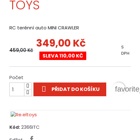
TOYS
RC terénní auto MINI CRAWLER
349,00 Kč
S
459,00 Kč
DPH
SLEVA 110,00 KČ
Počet

favorit
PŘIDAT DO KOŠÍKU
2366ITC
Kód:
Sdílet