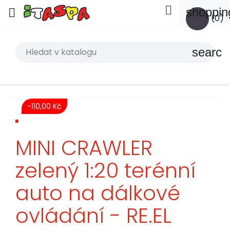

shoppin

(0)
search
-110,00 Kč
MINI CRAWLER
zelený 1:20 terénní
auto na dálkové
ovládání - RE.EL