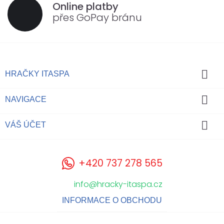
Online platby
přes GoPay bránu

HRAČKY ITASPA

NAVIGACE

VÁŠ ÚČET
+420 737 278 565
info@hracky-itaspa.cz
INFORMACE O OBCHODU