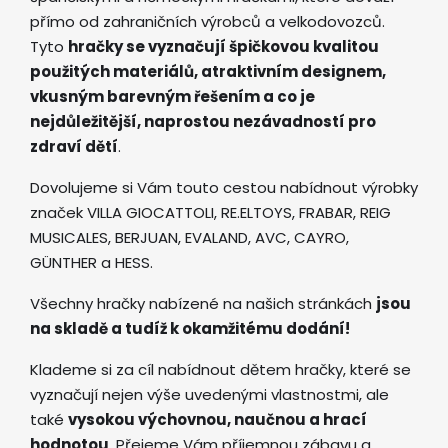
přímo od zahraničních výrobců a velkodovozců.
Tyto
hračky se vyznačují špičkovou kvalitou
použitých materiálů, atraktivním designem,
vkusným barevným řešením a co je
nejdůležitější, naprostou nezávadností pro
zdraví dětí
.
Dovolujeme si Vám touto cestou nabídnout výrobky
značek VILLA GIOCATTOLI, RE.ELTOYS, FRABAR, REIG
MUSICALES, BERJUAN, EVALAND, AVC, CAYRO,
GÜNTHER a HESS.
Všechny hračky nabízené na našich stránkách
jsou
na skladě a tudíž k okamžitému dodání!
Klademe si za cíl nabídnout dětem hračky, které se
vyznačují nejen výše uvedenými vlastnostmi, ale
také
vysokou výchovnou, naučnou a hrací
hodnotou
. Přejeme Vám příjemnou zábavu a