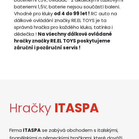
bateriemi 1,5V, baterie nejsou součástí balení.
Vhodné pro kluky
od 4 do 99 let !
RC auto na
dálkové ovládání značky RE.EL TOYS je ta
správná hračka pro každého kluka, tatínka i
dědečka !
Na všechny dálkově ovládané
hračky značky RE.EL TOYS poskytujeme
záruční i pozáruční servis !
Hračky
ITASPA
Firma
ITASPA
se zabývá obchodem s italskými,
španělskými a německými hračkami, které dováží