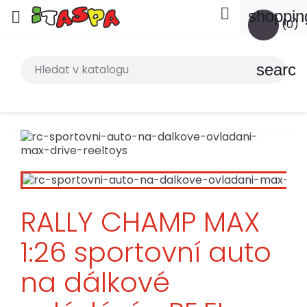

shoppin

(0)
search
RALLY CHAMP MAX
1:26 sportovní auto
na dálkové