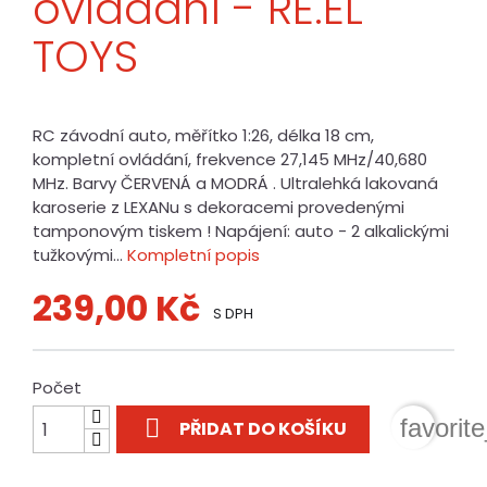
ovládání - RE.EL
TOYS
RC závodní auto, měřítko 1:26, délka 18 cm,
kompletní ovládání, frekvence 27,145 MHz/40,680
MHz. Barvy ČERVENÁ a MODRÁ . Ultralehká lakovaná
karoserie z LEXANu s dekoracemi provedenými
tamponovým tiskem ! Napájení: auto - 2 alkalickými
tužkovými...
Kompletní popis
239,00 Kč
S DPH
Počet

favorit
PŘIDAT DO KOŠÍKU