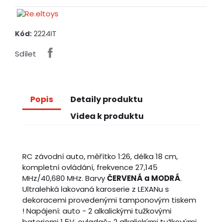
2224IT
Kód:
Sdílet
Popis
Detaily produktu
Videa k produktu
RC závodní auto, měřítko 1:26, délka 18 cm,
kompletní ovládání, frekvence 27,145
MHz/40,680 MHz. Barvy
ČERVENÁ a MODRÁ
.
Ultralehká lakovaná karoserie z LEXANu s
dekoracemi provedenými tamponovým tiskem
! Napájení: auto - 2 alkalickými tužkovými
bateriemi 1,5V, ovladač- 2 alkalickými tužkovými