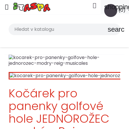

shoppin

(0)
search
Kočárek pro
panenky golfové
hole JEDNOROŽEC