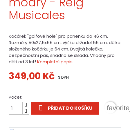
modrý - Reig
Musicales
Kočárek "golfové hole" pro panenku do 46 cm.
Rozměry 50x27,5x55 cm, výška držadel 55 cm, délka
složeného kočárku je 64 cm. Dvojitá kolečka,
bezpečnostní pás, snadno se skládá. Vhodný pro
děti od 3 let!
Kompletní popis
349,00 Kč
S DPH
Počet

favorit
PŘIDAT DO KOŠÍKU