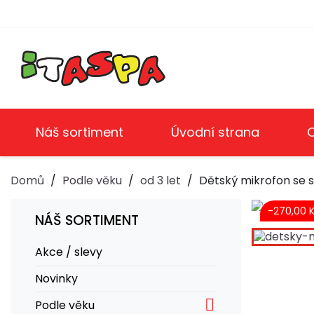
Náš sortiment
Úvodní strana
Domů
Podle věku
od 3 let
Dětský mikrofon se 
-270,00 
NÁŠ SORTIMENT
Akce / slevy
Novinky

Podle věku