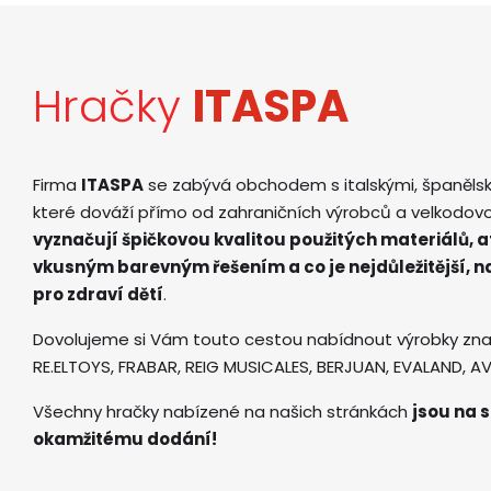
Hračky
ITASPA
Firma
ITASPA
se zabývá obchodem s italskými, španěls
které dováží přímo od zahraničních výrobců a velkodov
vyznačují špičkovou kvalitou použitých materiálů, 
vkusným barevným řešením a co je nejdůležitější, 
pro zdraví dětí
.
Dovolujeme si Vám touto cestou nabídnout výrobky zna
RE.ELTOYS, FRABAR, REIG MUSICALES, BERJUAN, EVALAND, 
Všechny hračky nabízené na našich stránkách
jsou na s
okamžitému dodání!