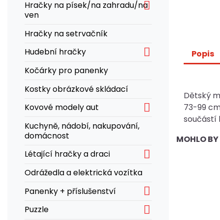

Hračky na písek/na zahradu/na
ven
Hračky na setrvačník

Hudební hračky
Popis
Kočárky pro panenky
Kostky obrázkové skládací
Dětský mi

73-99 cm.
Kovové modely aut
součástí 
Kuchyně, nádobí, nakupování,
domácnost
MOHLO BY 

Létající hračky a draci
Odrážedla a elektrická vozítka

Panenky + příslušenství

Puzzle