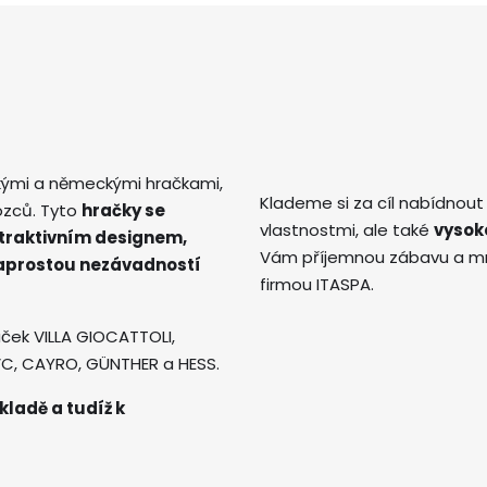
kými a německými hračkami,
Klademe si za cíl nabídnout
ozců. Tyto
hračky se
vlastnostmi, ale také
vysok
atraktivním designem,
Vám příjemnou zábavu a mno
naprostou nezávadností
firmou ITASPA.
ček VILLA GIOCATTOLI,
AVC, CAYRO, GÜNTHER a HESS.
kladě a tudíž k