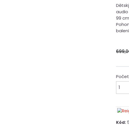
Dětsk
audio
99 cm
Pohon 
balení)
699,0
Poče
Kód: