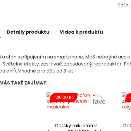
Sdílet
Detaily produktu
Videa k produktu
krofon s připojením na smartphone, Mp3 nebo jiné audio z
 Světelné efekty, zesilovač, zabudovaný reproduktor. Poho
balení). Vhodné pro děti od 3 let!
VÁS TAKÉ ZAJÍMAT
-210,00 Kč
-
favorite_bor
Dětský mikrofon v
Dět