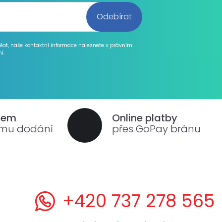
ělat, naše kontaktní informace naleznete v právním
í.
dem
Online platby
ému dodání
přes GoPay bránu
+420 737 278 565