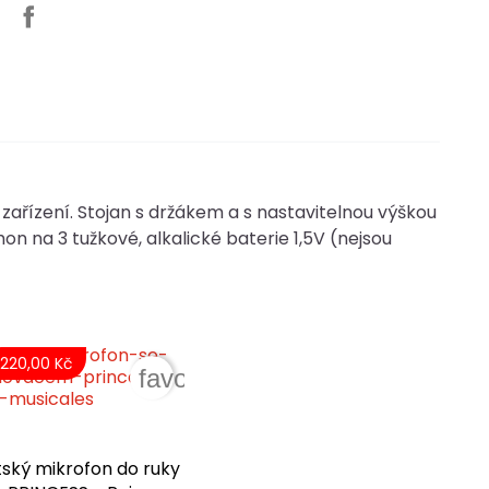
ařízení. Stojan s držákem a s nastavitelnou výškou
n na 3 tužkové, alkalické baterie 1,5V (nejsou
220,00 Kč
der
favorite_border
ský mikrofon do ruky