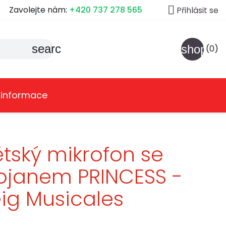

Zavolejte nám:
+420 737 278 565
Přihlásit se
search
shoppin
(0)
 informace
tský mikrofon se
ojanem PRINCESS -
ig Musicales