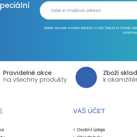
speciální
Odběr novinek můžete kdykoliv zrušit. Pokud to chcete ud
oznámen
Pravidelné akce
Zboží skla
na všechny produkty
k okamžit
E
VÁŠ ÚČET
ka
Osobní údaje