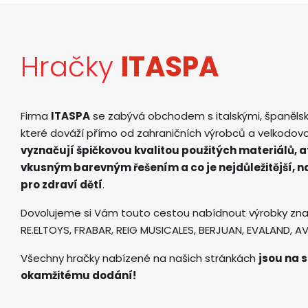
Hračky
ITASPA
Firma
ITASPA
se zabývá obchodem s italskými, španěls
které dováží přímo od zahraničních výrobců a velkodov
vyznačují špičkovou kvalitou použitých materiálů, 
vkusným barevným řešením a co je nejdůležitější, 
pro zdraví dětí
.
Dovolujeme si Vám touto cestou nabídnout výrobky zna
RE.ELTOYS, FRABAR, REIG MUSICALES, BERJUAN, EVALAND, 
Všechny hračky nabízené na našich stránkách
jsou na s
okamžitému dodání!