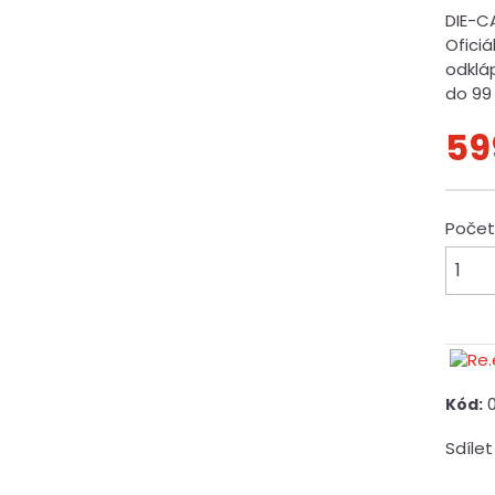
DIE-C
Oficiá
odklá
do 99 
59
Poče
Kód:
Sdílet