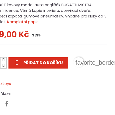
AST kovový model auta angličák BUGATTI MISTRAL.
lní licence. Věrná kopie interiéru, otevírací dveře,
pěcí kapota, gumové pneumatiky. Vhodné pro kluky od 3
let.
Kompletní popis
9,00 Kč
S DPH
t

favorite_borde
PŘIDAT DO KOŠÍKU
0814YIT