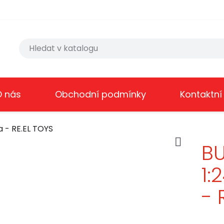
O nás
Obchodní podmínky
Kontaktní
 - RE.EL TOYS

BU
1:
- 