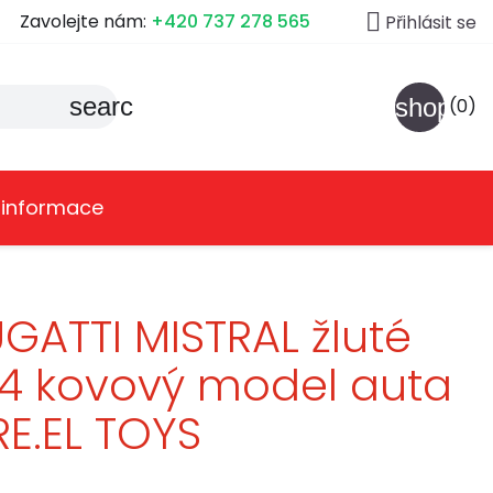

Zavolejte nám:
+420 737 278 565
Přihlásit se
search
shoppin
(0)
 informace
GATTI MISTRAL žluté
24 kovový model auta
RE.EL TOYS