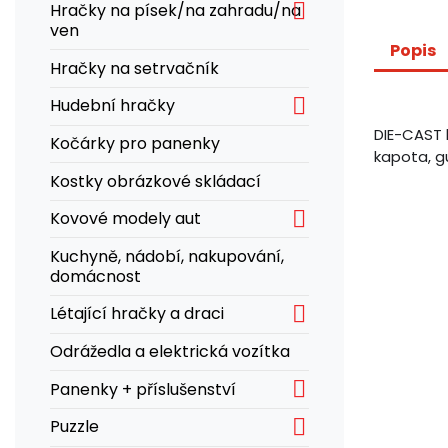

Hračky na písek/na zahradu/na
ven
Popis
Hračky na setrvačník

Hudební hračky
DIE-CAST k
Kočárky pro panenky
kapota, g
Kostky obrázkové skládací

Kovové modely aut
Kuchyně, nádobí, nakupování,
domácnost

Létající hračky a draci
Odrážedla a elektrická vozítka

Panenky + příslušenství

Puzzle