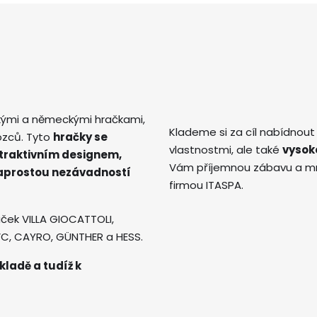
kými a německými hračkami,
Klademe si za cíl nabídnout
ozců. Tyto
hračky se
vlastnostmi, ale také
vysok
atraktivním designem,
Vám příjemnou zábavu a mno
naprostou nezávadností
firmou ITASPA.
ček VILLA GIOCATTOLI,
AVC, CAYRO, GÜNTHER a HESS.
kladě a tudíž k