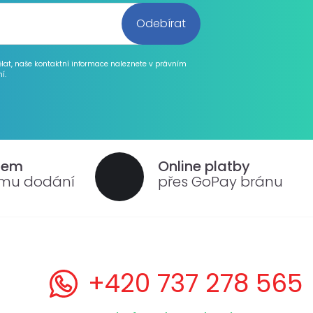
ělat, naše kontaktní informace naleznete v právním
í.
dem
Online platby
ému dodání
přes GoPay bránu
+420 737 278 565