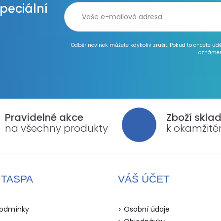
speciální
Odběr novinek můžete kdykoliv zrušit. Pokud to chcete ud
oznámen
Pravidelné akce
Zboží skla
na všechny produkty
k okamžit
ITASPA
VÁŠ ÚČET
odmínky
Osobní údaje