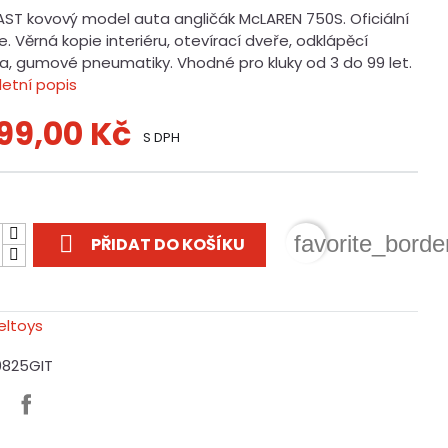
AST kovový model auta angličák McLAREN 750S. Oficiální
e. Věrná kopie interiéru, otevírací dveře, odklápěcí
a, gumové pneumatiky. Vhodné pro kluky od 3 do 99 let.
etní popis
099,00 Kč
S DPH
t

favorite_borde
PŘIDAT DO KOŠÍKU
0825GIT