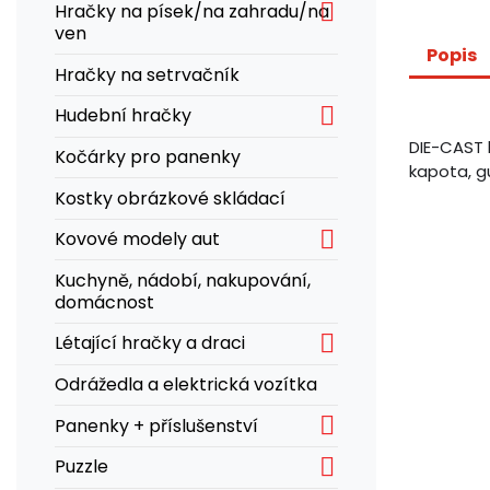

Hračky na písek/na zahradu/na
ven
Popis
Hračky na setrvačník

Hudební hračky
DIE-CAST k
Kočárky pro panenky
kapota, g
Kostky obrázkové skládací

Kovové modely aut
Kuchyně, nádobí, nakupování,
domácnost

Létající hračky a draci
Odrážedla a elektrická vozítka

Panenky + příslušenství

Puzzle