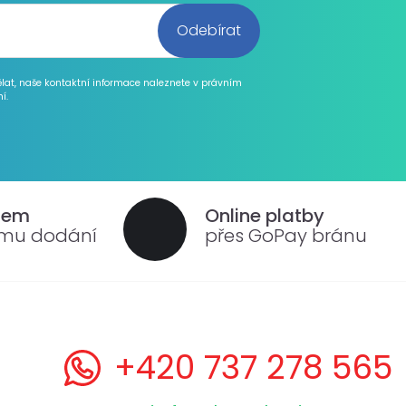
ělat, naše kontaktní informace naleznete v právním
í.
dem
Online platby
ému dodání
přes GoPay bránu
+420 737 278 565