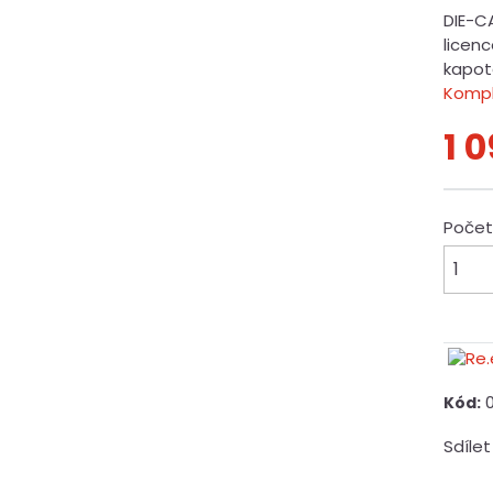
DIE-C
licenc
kapot
Kompl
1 
Poče
Kód:
Sdílet