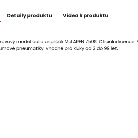
Detaily produktu
Videa k produktu
ovový model auta angličák McLAREN 750S. Oficiální licence. V
umové pneumatiky. Vhodné pro kluky od 3 do 99 let.