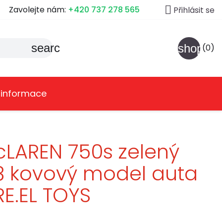

Zavolejte nám:
+420 737 278 565
Přihlásit se
search
shoppin
(0)
 informace
LAREN 750s zelený
18 kovový model auta
RE.EL TOYS