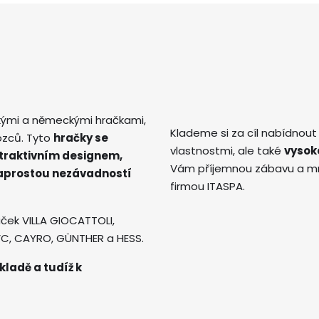
kými a německými hračkami,
Klademe si za cíl nabídnout
ozců. Tyto
hračky se
vlastnostmi, ale také
vysok
atraktivním designem,
Vám příjemnou zábavu a mno
naprostou nezávadností
firmou ITASPA.
ček VILLA GIOCATTOLI,
AVC, CAYRO, GÜNTHER a HESS.
kladě a tudíž k