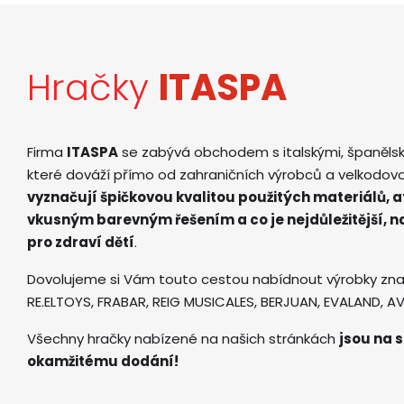
Hračky
ITASPA
Firma
ITASPA
se zabývá obchodem s italskými, španěls
které dováží přímo od zahraničních výrobců a velkodov
vyznačují špičkovou kvalitou použitých materiálů, 
vkusným barevným řešením a co je nejdůležitější, 
pro zdraví dětí
.
Dovolujeme si Vám touto cestou nabídnout výrobky zna
RE.ELTOYS, FRABAR, REIG MUSICALES, BERJUAN, EVALAND, 
Všechny hračky nabízené na našich stránkách
jsou na s
okamžitému dodání!