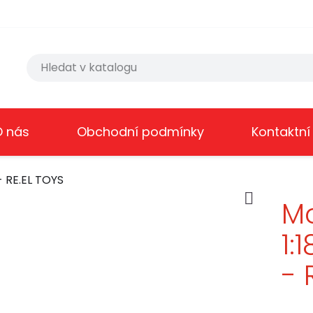
O nás
Obchodní podmínky
Kontaktní
- RE.EL TOYS

Mc
1:
- 