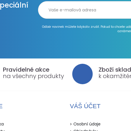
speciální
Odběr novinek můžete kdykoliv zrušit. Pokud to chcete ud
oznámen
Pravidelné akce
Zboží skla
na všechny produkty
k okamžit
E
VÁŠ ÚČET
ka
Osobní údaje