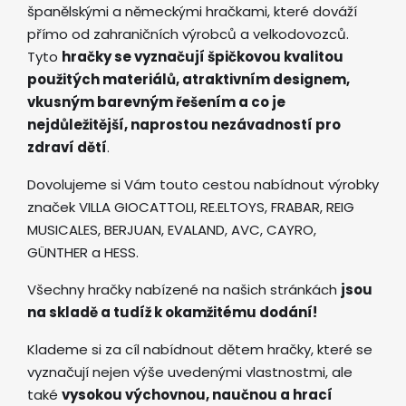
španělskými a německými hračkami, které dováží
přímo od zahraničních výrobců a velkodovozců.
Tyto
hračky se vyznačují špičkovou kvalitou
použitých materiálů, atraktivním designem,
vkusným barevným řešením a co je
nejdůležitější, naprostou nezávadností pro
zdraví dětí
.
Dovolujeme si Vám touto cestou nabídnout výrobky
značek VILLA GIOCATTOLI, RE.ELTOYS, FRABAR, REIG
MUSICALES, BERJUAN, EVALAND, AVC, CAYRO,
GÜNTHER a HESS.
Všechny hračky nabízené na našich stránkách
jsou
na skladě a tudíž k okamžitému dodání!
Klademe si za cíl nabídnout dětem hračky, které se
vyznačují nejen výše uvedenými vlastnostmi, ale
také
vysokou výchovnou, naučnou a hrací