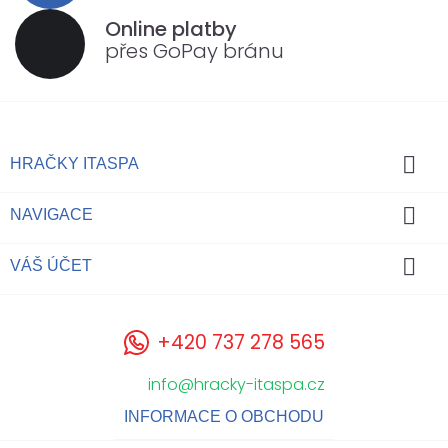
Online platby
přes GoPay bránu

HRAČKY ITASPA

NAVIGACE

VÁŠ ÚČET
+420 737 278 565
info@hracky-itaspa.cz
INFORMACE O OBCHODU