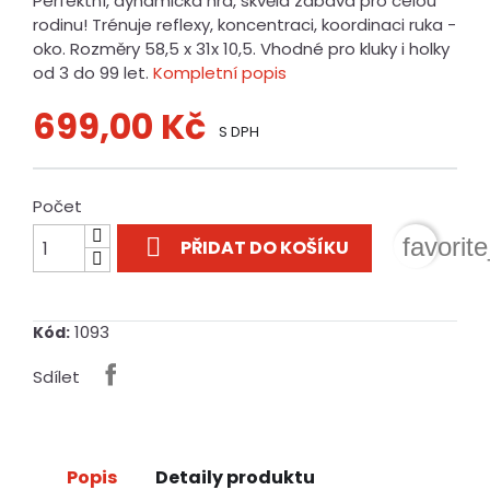
Perfektní, dynamická hra, skvělá zábava pro celou
rodinu! Trénuje reflexy, koncentraci, koordinaci ruka -
oko. Rozměry 58,5 x 31x 10,5. Vhodné pro kluky i holky
od 3 do 99 let.
Kompletní popis
699,00 Kč
S DPH
Počet

favorit
PŘIDAT DO KOŠÍKU
1093
Kód:
Sdílet
Popis
Detaily produktu