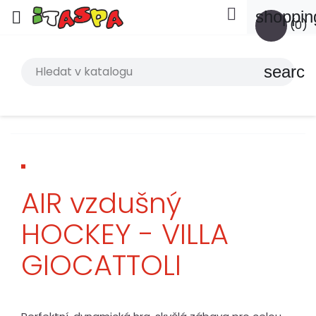

shoppin

(0)
search
AIR vzdušný
HOCKEY - VILLA
GIOCATTOLI