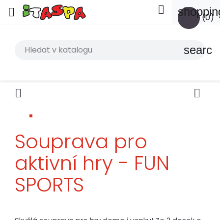

shoppin

(0)
search


Souprava pro
aktivní hry - FUN
SPORTS