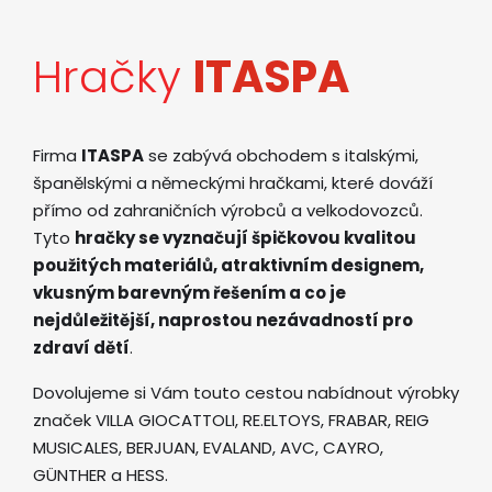
Hračky
ITASPA
Firma
ITASPA
se zabývá obchodem s italskými,
španělskými a německými hračkami, které dováží
přímo od zahraničních výrobců a velkodovozců.
Tyto
hračky se vyznačují špičkovou kvalitou
použitých materiálů, atraktivním designem,
vkusným barevným řešením a co je
nejdůležitější, naprostou nezávadností pro
zdraví dětí
.
Dovolujeme si Vám touto cestou nabídnout výrobky
značek VILLA GIOCATTOLI, RE.ELTOYS, FRABAR, REIG
MUSICALES, BERJUAN, EVALAND, AVC, CAYRO,
GÜNTHER a HESS.