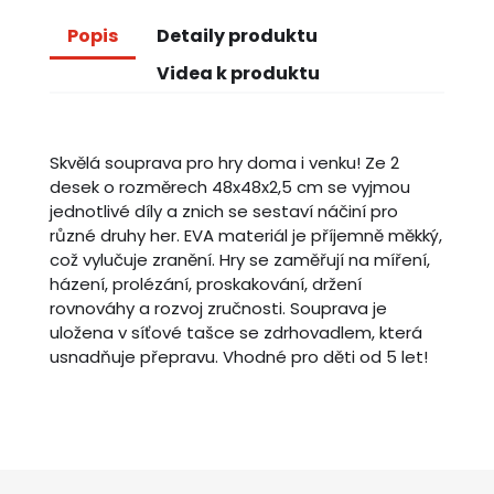
Popis
Detaily produktu
Videa k produktu
Skvělá souprava pro hry doma i venku! Ze 2
desek o rozměrech 48x48x2,5 cm se vyjmou
jednotlivé díly a znich se sestaví náčiní pro
různé druhy her. EVA materiál je příjemně měkký,
což vylučuje zranění. Hry se zaměřují na míření,
házení, prolézání, proskakování, držení
rovnováhy a rozvoj zručnosti. Souprava je
uložena v síťové tašce se zdrhovadlem, která
usnadňuje přepravu. Vhodné pro děti od 5 let!