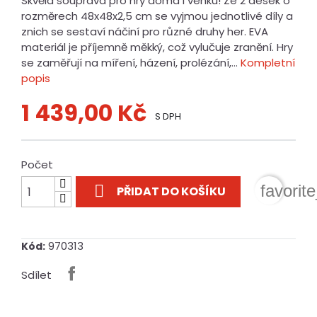
Skvělá souprava pro hry doma i venku! Ze 2 desek o
rozměrech 48x48x2,5 cm se vyjmou jednotlivé díly a
znich se sestaví náčiní pro různé druhy her. EVA
materiál je příjemně měkký, což vylučuje zranění. Hry
se zaměřují na míření, házení, prolézání,...
Kompletní
popis
1 439,00 Kč
S DPH
Počet

favorit
PŘIDAT DO KOŠÍKU
970313
Kód:
Sdílet