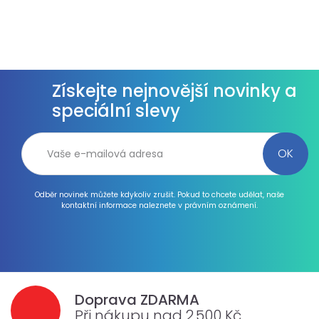
Získejte nejnovější novinky a
speciální slevy
Odběr novinek můžete kdykoliv zrušit. Pokud to chcete udělat, naše
kontaktní informace naleznete v právním oznámení.
Doprava ZDARMA
Při nákupu nad 2.500 Kč