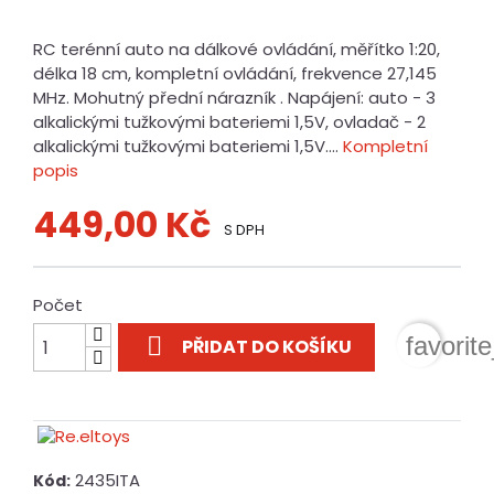
RC terénní auto na dálkové ovládání, měřítko 1:20,
délka 18 cm, kompletní ovládání, frekvence 27,145
MHz. Mohutný přední nárazník . Napájení: auto - 3
alkalickými tužkovými bateriemi 1,5V, ovladač - 2
alkalickými tužkovými bateriemi 1,5V....
Kompletní
popis
449,00 Kč
S DPH
Počet

favorit
PŘIDAT DO KOŠÍKU
2435ITA
Kód: