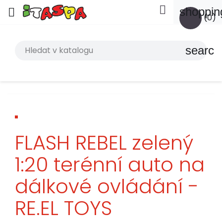

shoppin

(0)
search
FLASH REBEL zelený
1:20 terénní auto na
dálkové ovládání -
RE.EL TOYS