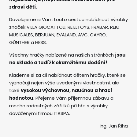
zdraví dětí
.
Dovolujeme si Vám touto cestou nabídnout výrobky
značek VILLA GIOCATTOLI, RE.ELTOYS, FRABAR, REIG
MUSICALES, BERJUAN, EVALAND, AVC, CAYRO,
GÜNTHER a HESS.
Všechny hračky nabízené na našich stránkách
jsou
na skladě a tudíž k okamžitému dodání!
Klademe si za cíl nabídnout dětem hračky, které se
vyznačují nejen výše uvedenými vlastnostmi, ale
také
vysokou výchovnou, naučnou a hrací
hodnotou
. Přejeme Vám příjemnou zábavu a
mnoho radostných zážitků při hře s výrobky
dováženými firmou ITASPA.
Ing. Jan Říha