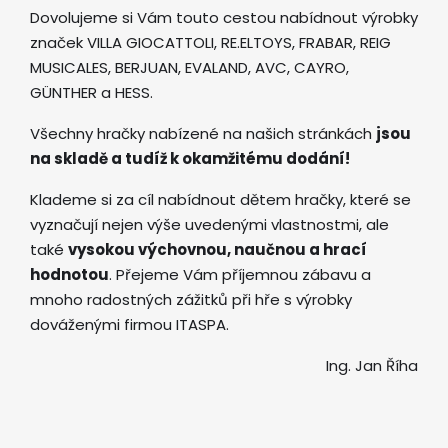
Dovolujeme si Vám touto cestou nabídnout výrobky
značek VILLA GIOCATTOLI, RE.ELTOYS, FRABAR, REIG
MUSICALES, BERJUAN, EVALAND, AVC, CAYRO,
GÜNTHER a HESS.
Všechny hračky nabízené na našich stránkách
jsou
na skladě a tudíž k okamžitému dodání!
Klademe si za cíl nabídnout dětem hračky, které se
vyznačují nejen výše uvedenými vlastnostmi, ale
také
vysokou výchovnou, naučnou a hrací
hodnotou
. Přejeme Vám příjemnou zábavu a
mnoho radostných zážitků při hře s výrobky
dováženými firmou ITASPA.
Ing. Jan Říha