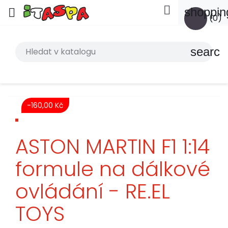

shoppin

(0)
search
-160,00 Kč
ASTON MARTIN F1 1:14
formule na dálkové
ovládání - RE.EL
TOYS