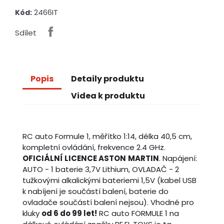
2466IT
Kód:
Sdílet
Popis
Detaily produktu
Videa k produktu
RC auto Formule 1, měřítko 1:14, délka 40,5 cm,
kompletní ovládání, frekvence 2.4 GHz.
OFICIÁLNÍ LICENCE ASTON
MARTIN
. Napájení:
AUTO - 1 baterie 3,7V Lithium, OVLADAČ - 2
tužkovými alkalickými bateriemi 1,5V (kabel USB
k nabíjení je součástí balení, baterie do
ovladače součástí balení nejsou). Vhodné pro
kluky
od 6 do 99 let!
RC auto FORMULE 1 na