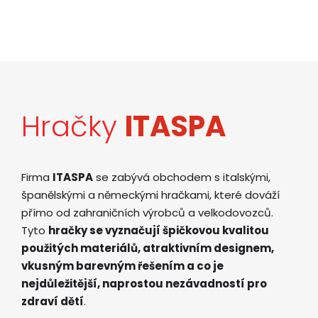
Hračky
ITASPA
Firma
ITASPA
se zabývá obchodem s italskými,
španělskými a německými hračkami, které dováží
přímo od zahraničních výrobců a velkodovozců.
Tyto
hračky se vyznačují špičkovou kvalitou
použitých materiálů, atraktivním designem,
vkusným barevným řešením a co je
nejdůležitější, naprostou nezávadností pro
zdraví dětí
.