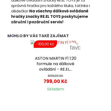
dálkové ovládání značky RE.EL TOYS je ta
správná hračka pro každého kluka, tatínka i
dědečka!
Na všechny dálkově ovládané
hračky značky RE.EL TOYS poskytujeme
záruční i pozáruční servis!
MOHLO BY VÁS TAKÉ ZAJÍMAT
-100,00 Kč
favorite_border
ASTON MARTIN F1 1:20
formule na dálkové
ovládání - RE.EL...
899,00 Kč
799,00 Kč
Skladem