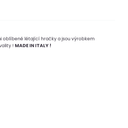
mi oblíbené létající hračky a jsou výrobkem
ality !
MADE IN ITALY !