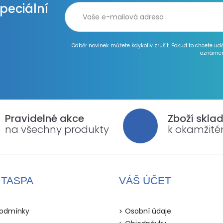
speciální
Odběr novinek můžete kdykoliv zrušit. Pokud to chcete ud
oznámen
Pravidelné akce
Zboží skla
na všechny produkty
k okamžit
ITASPA
VÁŠ ÚČET
odmínky
Osobní údaje