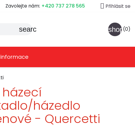

Zavolejte nám:
+420 737 278 565
Přihlásit se
search
shoppin
(0)
 informace
ti
 házecí
tadlo/házedlo
nové - Quercetti