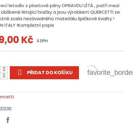
zecí letadlo z plastové pěny OPRAVDU LÉTÁ , patří mezi
 oblíbené létající hračky a jsou výrobkem QUERCETTI ze
otně zcela nezávadného materiálu špičkové kvality !
IN ITALY !Kompletní popis
9,00 Kč
S DPH
t

favorite_borde
PŘIDAT DO KOŠÍKU
F21230