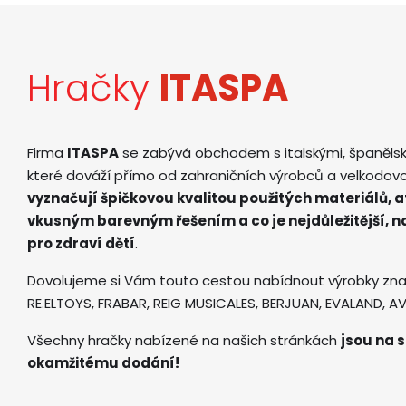
Hračky
ITASPA
Firma
ITASPA
se zabývá obchodem s italskými, španěls
které dováží přímo od zahraničních výrobců a velkodov
vyznačují špičkovou kvalitou použitých materiálů, 
vkusným barevným řešením a co je nejdůležitější, 
pro zdraví dětí
.
Dovolujeme si Vám touto cestou nabídnout výrobky zna
RE.ELTOYS, FRABAR, REIG MUSICALES, BERJUAN, EVALAND, 
Všechny hračky nabízené na našich stránkách
jsou na s
okamžitému dodání!