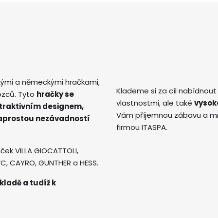
kými a německými hračkami,
Klademe si za cíl nabídnout
ozců. Tyto
hračky se
vlastnostmi, ale také
vysok
atraktivním designem,
Vám příjemnou zábavu a mno
naprostou nezávadností
firmou ITASPA.
ček VILLA GIOCATTOLI,
AVC, CAYRO, GÜNTHER a HESS.
kladě a tudíž k