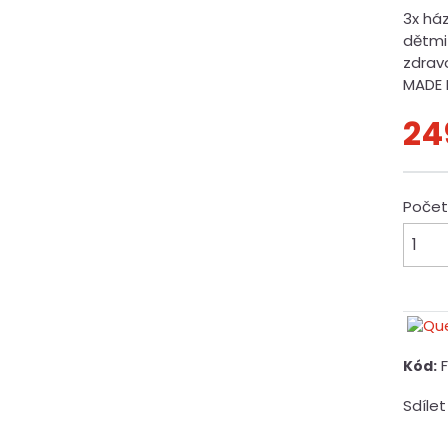
3x há
dětmi
zdrav
MADE 
24
Poče
Kód:
Sdílet