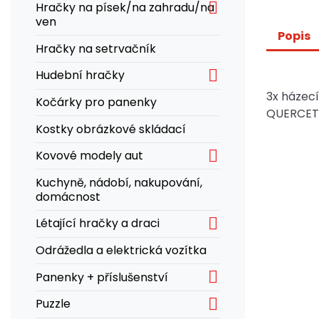

Hračky na písek/na zahradu/na
ven
Popis
Hračky na setrvačník

Hudební hračky
3x házecí
Kočárky pro panenky
QUERCETT
Kostky obrázkové skládací

Kovové modely aut
Kuchyně, nádobí, nakupování,
domácnost

Létající hračky a draci
Odrážedla a elektrická vozítka

Panenky + příslušenství

Puzzle