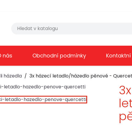
O nás
Obchodní podmínky
Kontaktní
li házedla
3x házecí letadlo/házedlo pěnové - Quercet
3x
le
pě