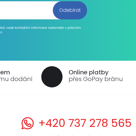
ělat, naše kontaktní informace naleznete v právním
í.
dem
Online platby
ému dodání
přes GoPay bránu
+420 737 278 565