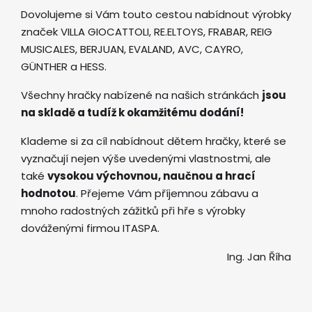
Dovolujeme si Vám touto cestou nabídnout výrobky
značek VILLA GIOCATTOLI, RE.ELTOYS, FRABAR, REIG
MUSICALES, BERJUAN, EVALAND, AVC, CAYRO,
GÜNTHER a HESS.
Všechny hračky nabízené na našich stránkách
jsou
na skladě a tudíž k okamžitému dodání!
Klademe si za cíl nabídnout dětem hračky, které se
vyznačují nejen výše uvedenými vlastnostmi, ale
také
vysokou výchovnou, naučnou a hrací
hodnotou
. Přejeme Vám příjemnou zábavu a
mnoho radostných zážitků při hře s výrobky
dováženými firmou ITASPA.
Ing. Jan Říha