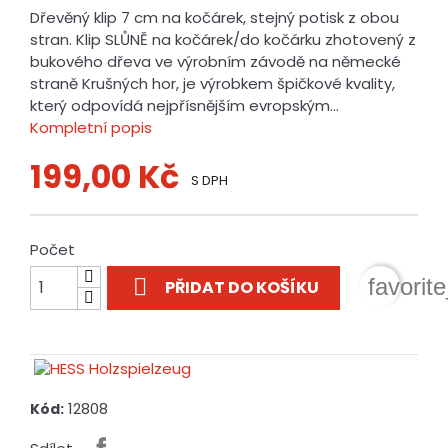
Dřevěný klip 7 cm na kočárek, stejný potisk z obou
stran. Klip SLŮNĚ na kočárek/do kočárku zhotovený z
bukového dřeva ve výrobním závodě na německé
straně Krušných hor, je výrobkem špičkové kvality,
který odpovídá nejpřísnějším evropským...
Kompletní popis
199,00 Kč
S DPH
Počet

favorit
PŘIDAT DO KOŠÍKU
12808
Kód: