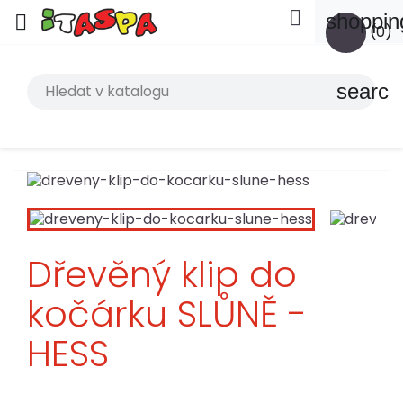

shoppin

(0)
search
Dřevěný klip do
kočárku SLŮNĚ -
HESS