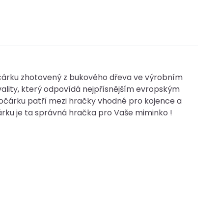
očárku zhotovený z bukového dřeva ve výrobním
ality, který odpovídá nejpřísnějším evropským
čárku patří mezi hračky vhodné pro kojence a
čárku je ta správná hračka pro Vaše miminko !