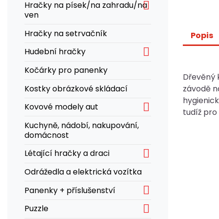

Hračky na písek/na zahradu/na
ven
Hračky na setrvačník
Popis

Hudební hračky
Kočárky pro panenky
Dřevěný 
Kostky obrázkové skládací
závodě n
hygienic

Kovové modely aut
tudíž pro
Kuchyně, nádobí, nakupování,
domácnost

Létající hračky a draci
Odrážedla a elektrická vozítka

Panenky + příslušenství

Puzzle