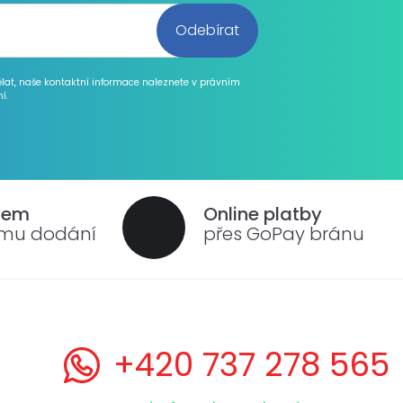
ělat, naše kontaktní informace naleznete v právním
í.
dem
Online platby
ému dodání
přes GoPay bránu
+420 737 278 565