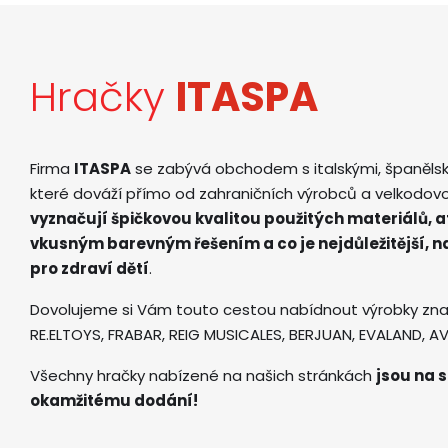
Hračky
ITASPA
Firma
ITASPA
se zabývá obchodem s italskými, španěls
které dováží přímo od zahraničních výrobců a velkodov
vyznačují špičkovou kvalitou použitých materiálů, 
vkusným barevným řešením a co je nejdůležitější, 
pro zdraví dětí
.
Dovolujeme si Vám touto cestou nabídnout výrobky zna
RE.ELTOYS, FRABAR, REIG MUSICALES, BERJUAN, EVALAND, 
Všechny hračky nabízené na našich stránkách
jsou na s
okamžitému dodání!