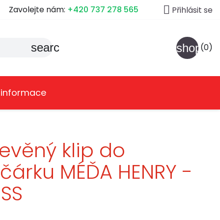

Zavolejte nám:
+420 737 278 565
Přihlásit se
search
shoppin
(0)
 informace
evěný klip do
čárku MÉĎA HENRY -
ESS