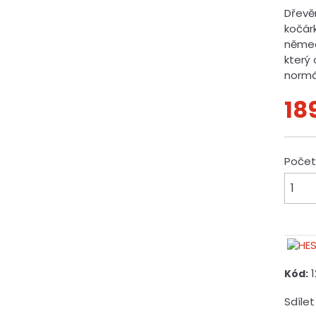
Dřevě
kočár
němec
který
normá
18
Poče
Kód:
Sdílet