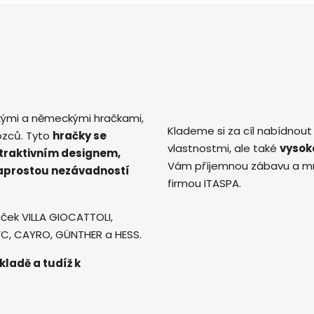
kými a německými hračkami,
Klademe si za cíl nabídnout
ozců. Tyto
hračky se
vlastnostmi, ale také
vysok
atraktivním designem,
Vám příjemnou zábavu a mno
naprostou nezávadností
firmou ITASPA.
ček VILLA GIOCATTOLI,
AVC, CAYRO, GÜNTHER a HESS.
kladě a tudíž k