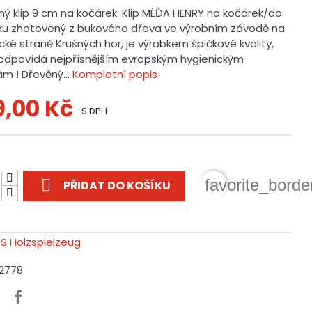
ný klip 9 cm na kočárek. Klip MÉĎA HENRY na kočárek/do
ku zhotovený z bukového dřeva ve výrobním závodě na
ké straně Krušných hor, je výrobkem špičkové kvality,
 odpovídá nejpřísnějším evropským hygienickým
m ! Dřevěný...
Kompletní popis
9,00 Kč
S DPH
t

favorite_borde
PŘIDAT DO KOŠÍKU
12778