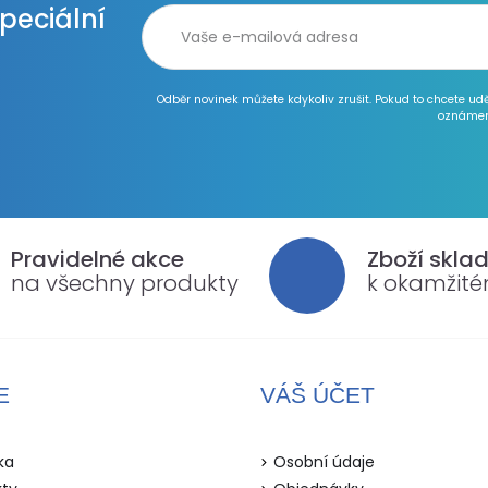
speciální
Odběr novinek můžete kdykoliv zrušit. Pokud to chcete ud
oznámen
Pravidelné akce
Zboží skla
na všechny produkty
k okamžit
E
VÁŠ ÚČET
ka
Osobní údaje