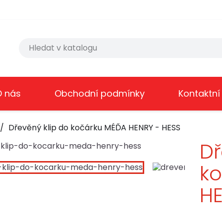
O nás
Obchodní podmínky
Kontaktní
Dřevěný klip do kočárku MÉĎA HENRY - HESS
Dř
ko
H