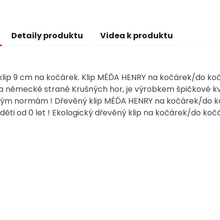
Detaily produktu
Videa k produktu
klip 9 cm na kočárek. Klip MÉĎA HENRY na kočárek/do k
a německé straně Krušných hor, je výrobkem špičkové kv
kým normám ! Dřevěný klip MÉĎA HENRY na kočárek/do ko
 děti od 0 let ! Ekologický dřevěný klip na kočárek/do ko