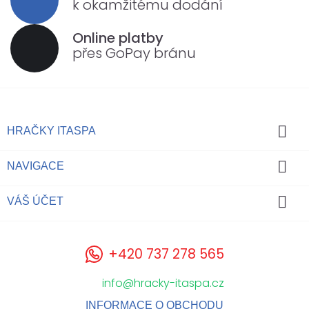
k okamžitému dodání
Online platby
přes GoPay bránu

HRAČKY ITASPA

NAVIGACE

VÁŠ ÚČET
+420 737 278 565
info@hracky-itaspa.cz
INFORMACE O OBCHODU