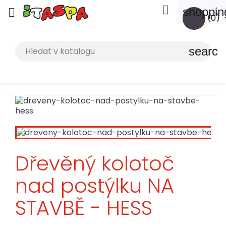

shoppin

(0)
search
Dřevěný kolotoč
nad postýlku NA
STAVBĚ - HESS