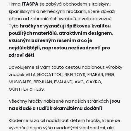
Firma
ITASPA
se zabývá obchodem s italskými,
španělskými a německými hračkami, které dováží
přímo od zahraničních výrobců a velkodovozců.
Tyto
hračky se vyznačují špičkovou kvalitou
použitých materiálů, atraktivním designem,
vkusným barevným řešením a co je
nejdůležitější, naprostou nezávadností pro
zdraví dětí
.
Dovolujeme si Vám touto cestou nabídnout výrobky
značek VILLA GIOCATTOLI, RE.ELTOYS, FRABAR, REIG
MUSICALES, BERJUAN, EVALAND, AVC, CAYRO,
GÜNTHER a HESS.
Všechny hračky nabízené na našich stránkách
jsou
na skladě a tudíž k okamžitému dodání!
Klademe si za cíl nabídnout dětem hračky, které se
vyznačují nejen výše uvedenými vlastnostmi, ale