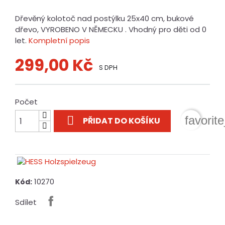
Dřevěný kolotoč nad postýlku 25x40 cm, bukové
dřevo, VYROBENO V NĚMECKU . Vhodný pro děti od 0
let.
Kompletní popis
299,00 Kč
S DPH
Počet

favorit
PŘIDAT DO KOŠÍKU
10270
Kód:
Sdílet