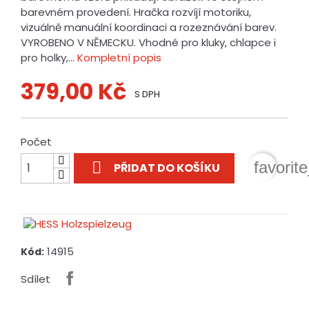
barevném provedení. Hračka rozvíjí motoriku,
vizuálně manuální koordinaci a rozeznávání barev.
VYROBENO V NĚMECKU. Vhodné pro kluky, chlapce i
pro holky,...
Kompletní popis
379,00 Kč
S DPH
Počet

favorit
PŘIDAT DO KOŠÍKU
14915
Kód:
Sdílet