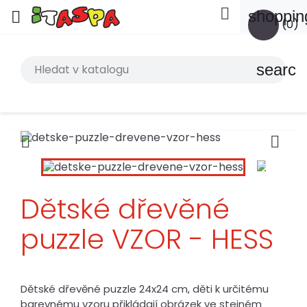

shoppin

(0)
search


Dětské dřevěné
puzzle VZOR - HESS
Dětské dřevěné puzzle 24x24 cm, děti k určitému
barevnému vzoru přikládají obrázek ve stejném