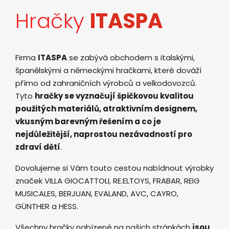
Hračky
ITASPA
Firma
ITASPA
se zabývá obchodem s italskými,
španělskými a německými hračkami, které dováží
přímo od zahraničních výrobců a velkodovozců.
Tyto
hračky se vyznačují špičkovou kvalitou
použitých materiálů, atraktivním designem,
vkusným barevným řešením a co je
nejdůležitější, naprostou nezávadností pro
zdraví dětí
.
Dovolujeme si Vám touto cestou nabídnout výrobky
značek VILLA GIOCATTOLI, RE.ELTOYS, FRABAR, REIG
MUSICALES, BERJUAN, EVALAND, AVC, CAYRO,
GÜNTHER a HESS.
Všechny hračky nabízené na našich stránkách
jsou