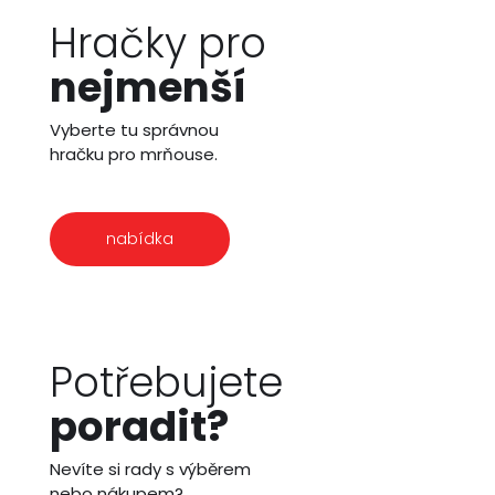
Hračky pro
nejmenší
Vyberte tu správnou
hračku pro mrňouse.
nabídka
Potřebujete
poradit?
Nevíte si rady s výběrem
nebo nákupem?