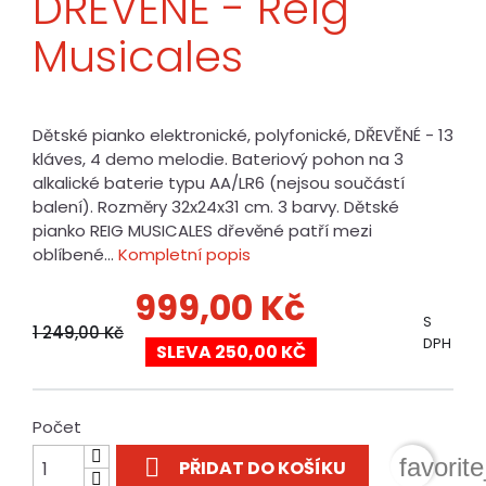
DŘEVĚNÉ - Reig
Musicales
Dětské pianko elektronické, polyfonické, DŘEVĚNÉ - 13
kláves, 4 demo melodie. Bateriový pohon na 3
alkalické baterie typu AA/LR6 (nejsou součástí
balení). Rozměry 32x24x31 cm. 3 barvy. Dětské
pianko REIG MUSICALES dřevěné patří mezi
oblíbené...
Kompletní popis
999,00 Kč
S
1 249,00 Kč
DPH
SLEVA 250,00 KČ
Počet

favorit
PŘIDAT DO KOŠÍKU