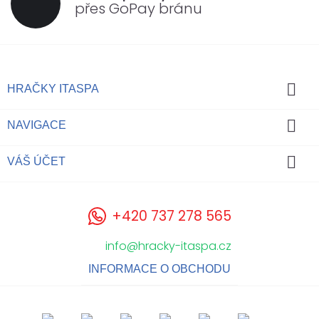
přes GoPay bránu

HRAČKY ITASPA

NAVIGACE

VÁŠ ÚČET
+420 737 278 565
info@hracky-itaspa.cz
INFORMACE O OBCHODU