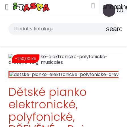

shoppin

(0)
search
-250,00 Kč
Dětské pianko
elektronické,
polyfonické,