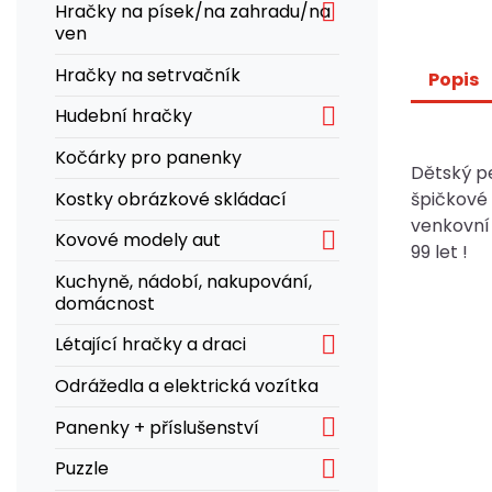

Hračky na písek/na zahradu/na
ven
Hračky na setrvačník
Popis

Hudební hračky
Kočárky pro panenky
Dětský 
Kostky obrázkové skládací
špičkové 
venkovní 

Kovové modely aut
99 let !
Kuchyně, nádobí, nakupování,
domácnost

Létající hračky a draci
Odrážedla a elektrická vozítka

Panenky + příslušenství

Puzzle