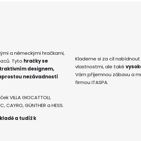
kými a německými hračkami,
Klademe si za cíl nabídnout
ozců. Tyto
hračky se
vlastnostmi, ale také
vysok
atraktivním designem,
Vám příjemnou zábavu a mno
naprostou nezávadností
firmou ITASPA.
ček VILLA GIOCATTOLI,
AVC, CAYRO, GÜNTHER a HESS.
kladě a tudíž k