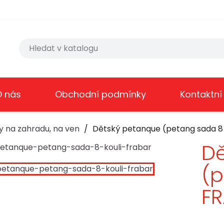
O nás
Obchodní podmínky
Kontaktní
y na zahradu, na ven
Dětský petanque (petang sada 8 
Dě
(p
F