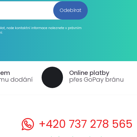
ělat, naše kontaktní informace naleznete v právním
í.
dem
Online platby
ému dodání
přes GoPay bránu
+420 737 278 565