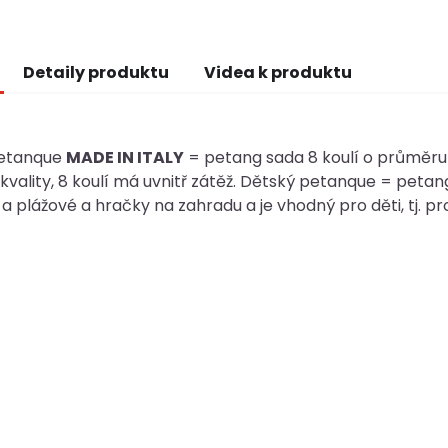
Detaily produktu
Videa k produktu
petanque
MADE IN ITALY
= petang sada 8 koulí o průměru
kvality, 8 koulí má uvnitř zátěž. Dětský petanque = petan
a plážové a hračky na zahradu a je vhodný pro děti, tj. pro