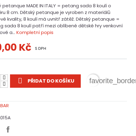
ý petanque MADE IN ITALY = petang sada 8 koulí o
ru 8 cm. Dětský petanque je vyroben z materiálů
vé kvality, 8 koulí má uvnitř zátěž. Dětský petanque =
g sada 8 koulí patří mezi oblíbené dětské hry venkovní
ové a...
Kompletní popis
9,00 Kč
S DPH
t

favorite_borde
PŘIDAT DO KOŠÍKU
2015A