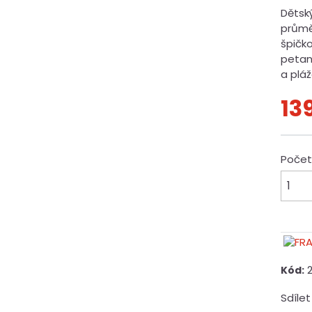
Dětsk
průmě
špičko
petan
a pláž
13
Poče
Kód:
Sdílet