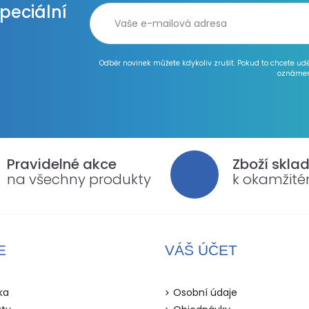
speciální
Odběr novinek můžete kdykoliv zrušit. Pokud to chcete ud
oznámen
Pravidelné akce
Zboží skla
na všechny produkty
k okamžit
E
VÁŠ ÚČET
ka
Osobní údaje