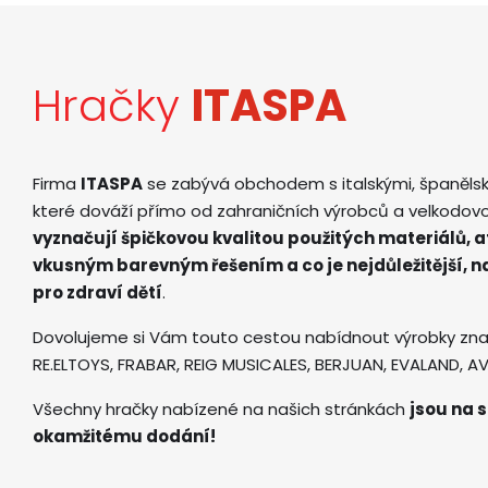
Hračky
ITASPA
Firma
ITASPA
se zabývá obchodem s italskými, španěls
které dováží přímo od zahraničních výrobců a velkodov
vyznačují špičkovou kvalitou použitých materiálů, 
vkusným barevným řešením a co je nejdůležitější, 
pro zdraví dětí
.
Dovolujeme si Vám touto cestou nabídnout výrobky zna
RE.ELTOYS, FRABAR, REIG MUSICALES, BERJUAN, EVALAND, 
Všechny hračky nabízené na našich stránkách
jsou na s
okamžitému dodání!