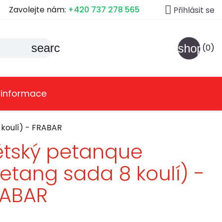

Zavolejte nám:
+420 737 278 565
Přihlásit se
search
shoppin
(0)
 informace
koulí) - FRABAR
tský petanque
etang sada 8 koulí) -
RABAR