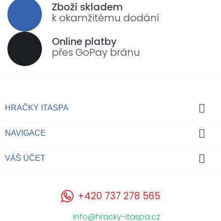
Zboží skladem
k okamžitému dodání
Online platby
přes GoPay bránu

HRAČKY ITASPA

NAVIGACE

VÁŠ ÚČET
+420 737 278 565
info@hracky-itaspa.cz