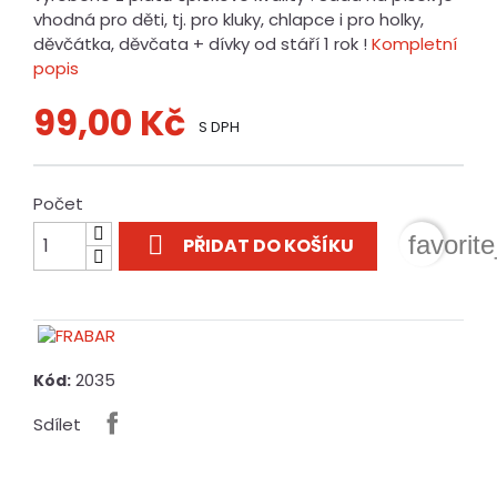
vhodná pro děti, tj. pro kluky, chlapce i pro holky,
děvčátka, děvčata + dívky od stáří 1 rok !
Kompletní
popis
99,00 Kč
S DPH
Počet

favorit
PŘIDAT DO KOŠÍKU
2035
Kód:
Sdílet