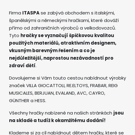
Firma
ITASPA
se zabývá obchodem s italskými,
španělskými a německými hračkami, které dováží
přímo od zahraničních výrobců a velkodovozců.
Tyto
hračky se vyznačují špičkovou kvalitou
použitých materiálů, atraktivním designem,
vkusným barevným řešením a co je
nejdůležitější, naprostou nezávadností pro
zdraví dětí
.
Dovolujeme si Vám touto cestou nabídnout výrobky
značek VILLA GIOCATTOLI, RE.ELTOYS, FRABAR, REIG
MUSICALES, BERJUAN, EVALAND, AVC, CAYRO,
GÜNTHER a HESS.
Všechny hračky nabízené na našich stránkách
jsou
na skladě a tudíž k okamžitému dodání!
Klademe si za cíl nabídnout dětem hračky, které se