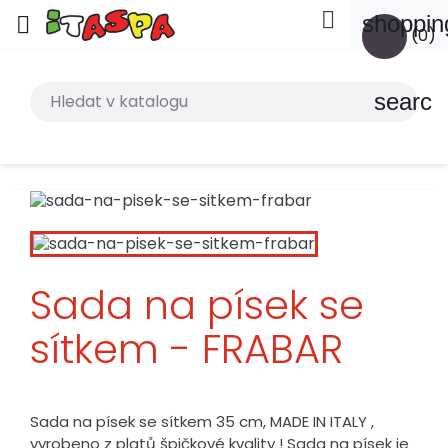

shoppin

(0)
search
Sada na písek se
sítkem - FRABAR
Sada na písek se sítkem 35 cm, MADE IN ITALY ,
vyrobeno z platů špičkové kvality ! Sada na písek je