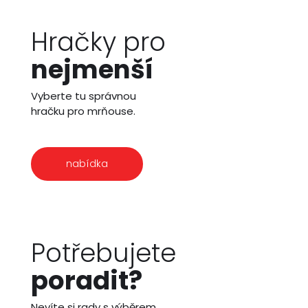
Hračky pro
nejmenší
Vyberte tu správnou
hračku pro mrňouse.
nabídka
Potřebujete
poradit?
Nevíte si rady s výběrem