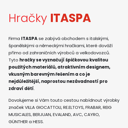
Hračky
ITASPA
Firma
ITASPA
se zabývá obchodem s italskými,
španělskými a německými hračkami, které dováží
přímo od zahraničních výrobců a velkodovozců.
Tyto
hračky se vyznačují špičkovou kvalitou
použitých materiálů, atraktivním designem,
vkusným barevným řešením a co je
nejdůležitější, naprostou nezávadností pro
zdraví dětí
.
Dovolujeme si Vám touto cestou nabídnout výrobky
značek VILLA GIOCATTOLI, RE.ELTOYS, FRABAR, REIG
MUSICALES, BERJUAN, EVALAND, AVC, CAYRO,
GÜNTHER a HESS.