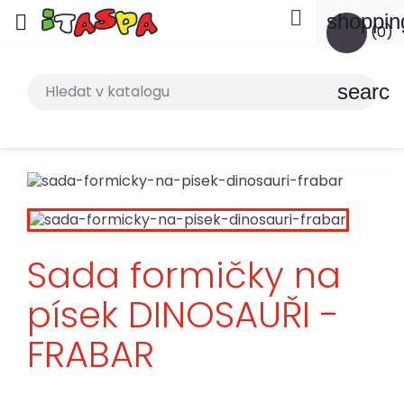

shoppin

(0)
search
Sada formičky na
písek DINOSAUŘI -
FRABAR