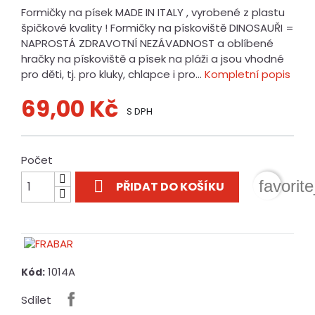
Formičky na písek MADE IN ITALY , vyrobené z plastu
špičkové kvality ! Formičky na pískoviště DINOSAUŘI =
NAPROSTÁ ZDRAVOTNÍ NEZÁVADNOST a oblíbené
hračky na pískoviště a písek na pláži a jsou vhodné
pro děti, tj. pro kluky, chlapce i pro...
Kompletní popis
69,00 Kč
S DPH
Počet

favorit
PŘIDAT DO KOŠÍKU
1014A
Kód:
Sdílet