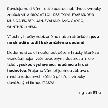
Dovolujeme si Vám touto cestou nabídnout výrobky
značek VILLA GIOCATTOLI, RE.ELTOYS, FRABAR, REIG
MUSICALES, BERJUAN, EVALAND, AVC, CAYRO,
GÜNTHER a HESS.
Všechny hračky nabízené na našich stránkách
jsou
na skladě a tudíž k okamžitému dodání!
Klademe si za cíl nabídnout dětem hračky, které se
vyznačují nejen výše uvedenými vlastnostmi, ale
také
vysokou výchovnou, naučnou a hrací
hodnotou
. Přejeme Vám příjemnou zábavu a
mnoho radostných zážitků při hře s výrobky
dováženými firmou ITASPA.
Ing. Jan Říha