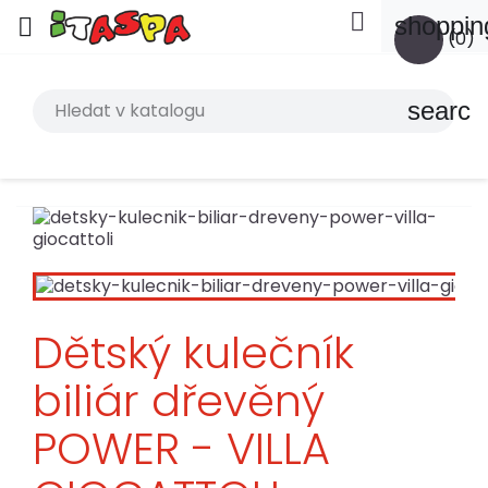

shoppin

(0)
search
Dětský kulečník
biliár dřevěný
POWER - VILLA