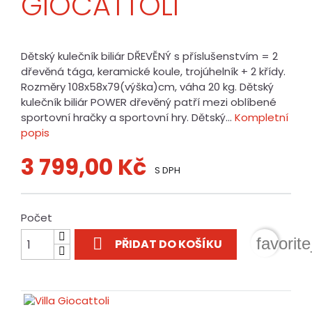
GIOCATTOLI
Dětský kulečník biliár DŘEVĚNÝ s příslušenstvím = 2
dřevěná tága, keramické koule, trojúhelník + 2 křídy.
Rozměry 108x58x79(výška)cm, váha 20 kg. Dětský
kulečník biliár POWER dřevěný patří mezi oblíbené
sportovní hračky a sportovní hry. Dětský...
Kompletní
popis
3 799,00 Kč
S DPH
Počet

favorit
PŘIDAT DO KOŠÍKU