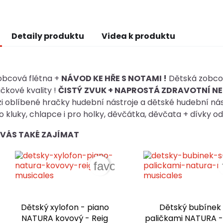
Detaily produktu
Videa k produktu
obcová flétna +
NÁVOD KE HŘE S NOTAMI !
Dětská zobco
ičkové kvality !
ČISTÝ ZVUK + NAPROSTÁ ZDRAVOTNÍ N
i oblíbené hračky hudební nástroje a dětské hudební ná
pro kluky, chlapce i pro holky, děvčátka, děvčata + dívky od 
VÁS TAKÉ ZAJÍMAT
favorite_border
Dětský xylofon - piano
Dětský bubínek 
NATURA kovový - Reig
paličkami NATURA -