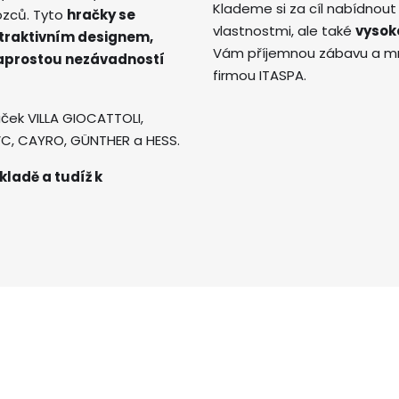
Klademe si za cíl nabídnout
ozců. Tyto
hračky se
vlastnostmi, ale také
vysok
atraktivním designem,
Vám příjemnou zábavu a mno
naprostou nezávadností
firmou ITASPA.
ček VILLA GIOCATTOLI,
AVC, CAYRO, GÜNTHER a HESS.
kladě a tudíž k