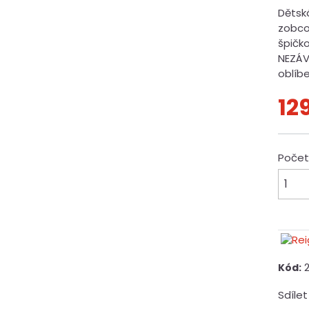
Dětsk
zobco
špičk
NEZÁV
oblíb
12
Poče
Kód:
Sdílet