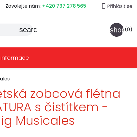

Zavolejte nám:
+420 737 278 565
Přihlásit se
search
shoppin
(0)
 informace
ales
tská zobcová flétna
TURA s čistítkem -
ig Musicales