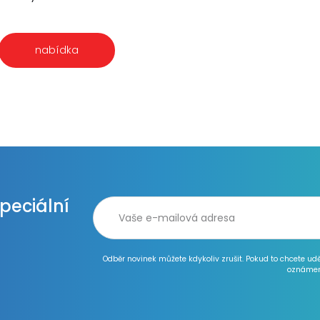
nabídka
speciální
Odběr novinek můžete kdykoliv zrušit. Pokud to chcete ud
oznámen