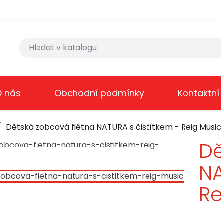
O nás
Obchodní podmínky
Kontaktní
Dětská zobcová flétna NATURA s čistítkem - Reig Music
Dě
NA
Re