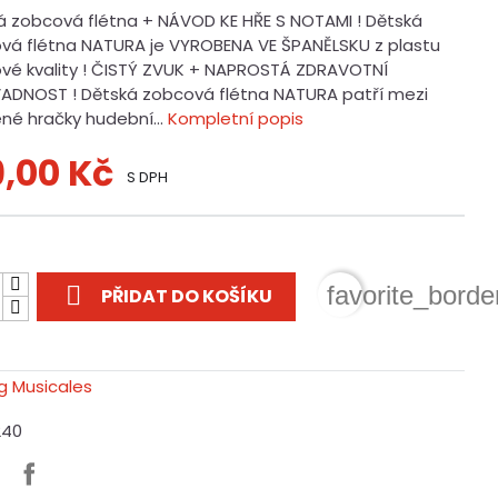
á zobcová flétna + NÁVOD KE HŘE S NOTAMI ! Dětská
vá flétna NATURA je VYROBENA VE ŠPANĚLSKU z plastu
ové kvality ! ČISTÝ ZVUK + NAPROSTÁ ZDRAVOTNÍ
ADNOST ! Dětská zobcová flétna NATURA patří mezi
ené hračky hudební...
Kompletní popis
9,00 Kč
S DPH
t

favorite_borde
PŘIDAT DO KOŠÍKU
240