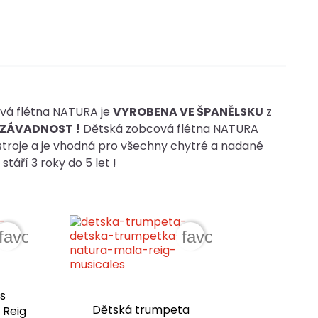
vá flétna NATURA je
VYROBENA VE ŠPANĚLSKU
z
EZÁVADNOST !
Dětská zobcová flétna NATURA
stroje a je vhodná pro všechny chytré a nadané
stáří 3 roky do 5 let !
favorite_border
favorite_border
s
Dětská trumpeta
 Reig