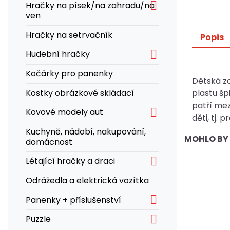

Hračky na písek/na zahradu/na
ven
Hračky na setrvačník
Popis

Hudební hračky
Kočárky pro panenky
Dětská z
Kostky obrázkové skládací
plastu šp
patří mez

Kovové modely aut
děti, tj. 
Kuchyně, nádobí, nakupování,
MOHLO BY 
domácnost

Létající hračky a draci
Odrážedla a elektrická vozítka

Panenky + příslušenství

Puzzle