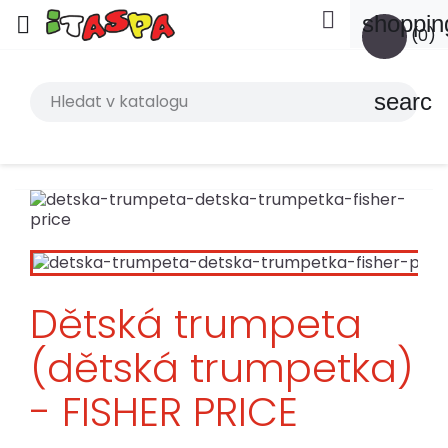

shoppin

(0)
search
Dětská trumpeta
(dětská trumpetka)
- FISHER PRICE