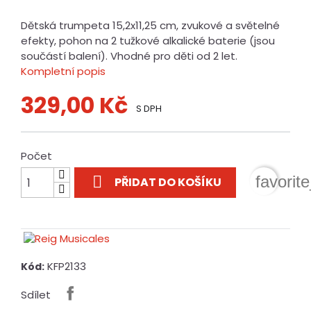
Dětská trumpeta 15,2x11,25 cm, zvukové a světelné
efekty, pohon na 2 tužkové alkalické baterie (jsou
součástí balení). Vhodné pro děti od 2 let.
Kompletní popis
329,00 Kč
S DPH
Počet

favorit
PŘIDAT DO KOŠÍKU
KFP2133
Kód:
Sdílet