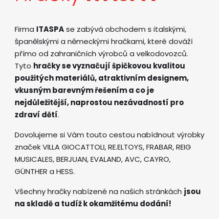
Firma
ITASPA
se zabývá obchodem s italskými,
španělskými a německými hračkami, které dováží
přímo od zahraničních výrobců a velkodovozců.
Tyto
hračky se vyznačují špičkovou kvalitou
použitých materiálů, atraktivním designem,
vkusným barevným řešením a co je
nejdůležitější, naprostou nezávadností pro
zdraví dětí
.
Dovolujeme si Vám touto cestou nabídnout výrobky
značek VILLA GIOCATTOLI, RE.ELTOYS, FRABAR, REIG
MUSICALES, BERJUAN, EVALAND, AVC, CAYRO,
GÜNTHER a HESS.
Všechny hračky nabízené na našich stránkách
jsou
na skladě a tudíž k okamžitému dodání!