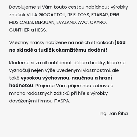
Dovolujeme si Vám touto cestou nabídnout výrobky
značek VILLA GIOCATTOLI, RE.ELTOYS, FRABAR, REIG
MUSICALES, BERJUAN, EVALAND, AVC, CAYRO,
GÜNTHER a HESS.
Všechny hračky nabízené na našich stránkách
jsou
na skladě a tudíž k okamžitému dodání!
Klademe si za cíl nabídnout dětem hračky, které se
vyznačují nejen výše uvedenými vlastnostmi, ale
také
vysokou výchovnou, naučnou a hrací
hodnotou
. Přejeme Vám příjemnou zábavu a
mnoho radostných zážitků při hře s výrobky
dováženými firmou ITASPA.
Ing. Jan Říha