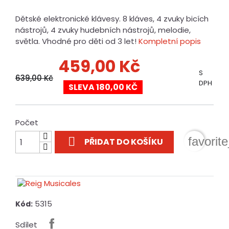
Dětské elektronické klávesy. 8 kláves, 4 zvuky bicích
nástrojů, 4 zvuky hudebních nástrojů, melodie,
světla. Vhodné pro děti od 3 let!
Kompletní popis
459,00 Kč
S
639,00 Kč
DPH
SLEVA 180,00 KČ
Počet

favorit
PŘIDAT DO KOŠÍKU
5315
Kód:
Sdílet