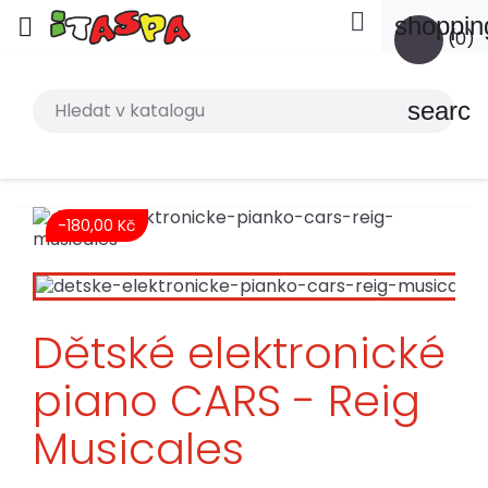

shoppin

(0)
search
-180,00 Kč
Dětské elektronické
piano CARS - Reig
Musicales