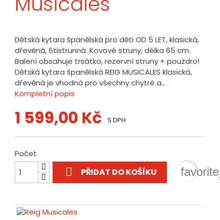
Musicales
Dětská kytara španělská pro děti OD 5 LET, klasická,
dřevěná, 6tistrunná. Kovové struny, délka 65 cm.
Balení obsahuje trsátko, rezervní struny + pouzdro!
Dětská kytara španělská REIG MUSICALES klasická,
dřevěná je vhodná pro všechny chytré a...
Kompletní popis
1 599,00 Kč
S DPH
Počet

favorit
PŘIDAT DO KOŠÍKU