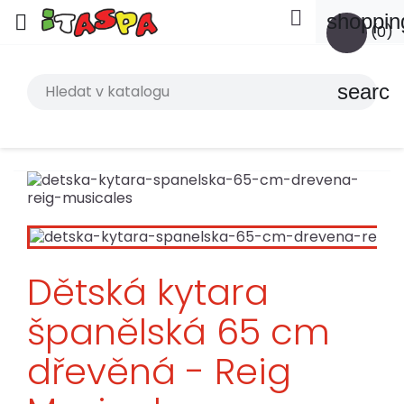

shoppin

(0)
search
Dětská kytara
španělská 65 cm
dřevěná - Reig