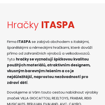
Hračky
ITASPA
Firma
ITASPA
se zabývá obchodem s italskými,
španělskými a německými hračkami, které dováží
přímo od zahraničních výrobců a velkodovozců.
Tyto
hračky se vyznačují špičkovou kvalitou
použitých materiálů, atraktivním designem,
vkusným barevným řešením a co je
nejdůležitější, naprostou nezávadností pro
zdraví dětí
.
Dovolujeme si Vám touto cestou nabídnout výrobky
značek VILLA GIOCATTOLI, RE.ELTOYS, FRABAR, REIG
MUSICALES, BERJUAN, EVALAND, AVC, CAYRO,