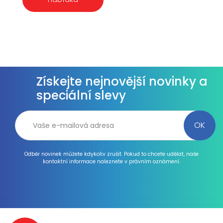
Získejte nejnovější novinky a
speciální slevy
Odběr novinek můžete kdykoliv zrušit. Pokud to chcete udělat, naše
kontaktní informace naleznete v právním oznámení.