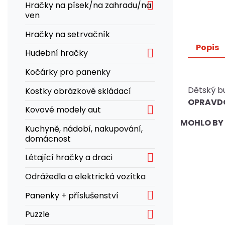

Hračky na písek/na zahradu/na
ven
Hračky na setrvačník
Popis

Hudební hračky
Kočárky pro panenky
Dětský bu
Kostky obrázkové skládací
OPRAVD

Kovové modely aut
MOHLO BY 
Kuchyně, nádobí, nakupování,
domácnost

Létající hračky a draci
Odrážedla a elektrická vozítka

Panenky + příslušenství

Puzzle