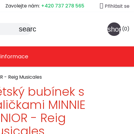

Zavolejte nám:
+420 737 278 565
Přihlásit se
search
shoppin
(0)
 informace
R - Reig Musicales
tský bubínek s
ličkami MINNIE
NIOR - Reig
sicales