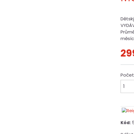
Dětský
VYDÁV
Průmě
měsí
29
Poče
Kód: