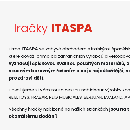
Hračky
ITASPA
Firma
ITASPA
se zabývá obchodem s italskými, španěls
které dováží přímo od zahraničních výrobců a velkodov
vyznačují špičkovou kvalitou použitých materiálů, 
vkusným barevným řešením a co je nejdůležitější, 
pro zdraví dětí
.
Dovolujeme si Vám touto cestou nabídnout výrobky zna
RE.ELTOYS, FRABAR, REIG MUSICALES, BERJUAN, EVALAND, 
Všechny hračky nabízené na našich stránkách
jsou na s
okamžitému dodání!