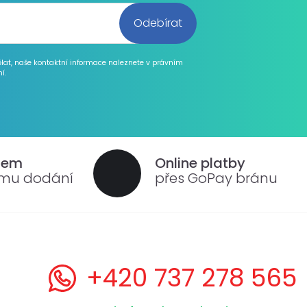
ělat, naše kontaktní informace naleznete v právním
í.
dem
Online platby
ému dodání
přes GoPay bránu
+420 737 278 565