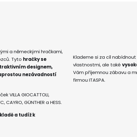
kými a německými hračkami,
Klademe si za cíl nabídnout
ozců. Tyto
hračky se
vlastnostmi, ale také
vysok
atraktivním designem,
Vám příjemnou zábavu a mno
naprostou nezávadností
firmou ITASPA.
ček VILLA GIOCATTOLI,
AVC, CAYRO, GÜNTHER a HESS.
kladě a tudíž k