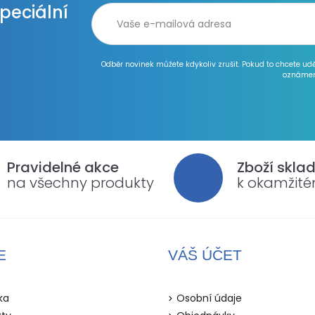
speciální
Odběr novinek můžete kdykoliv zrušit. Pokud to chcete ud
oznámen
Pravidelné akce
Zboží skla
na všechny produkty
k okamžit
E
VÁŠ ÚČET
ka
Osobní údaje