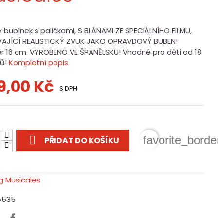
 bubínek s paličkami, S BLÁNAMI ZE SPECIÁLNÍHO FILMU,
AJÍCÍ REALISTICKÝ ZVUK JAKO OPRAVDOVÝ BUBEN!
r 16 cm. VYROBENO VE ŠPANĚLSKU! Vhodné pro děti od 18
ců!
Kompletní popis
9,00 Kč
S DPH
t

favorite_borde
PŘIDAT DO KOŠÍKU
5535