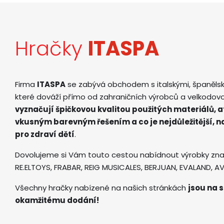
Hračky
ITASPA
Firma
ITASPA
se zabývá obchodem s italskými, španěls
které dováží přímo od zahraničních výrobců a velkodov
vyznačují špičkovou kvalitou použitých materiálů, 
vkusným barevným řešením a co je nejdůležitější, 
pro zdraví dětí
.
Dovolujeme si Vám touto cestou nabídnout výrobky zna
RE.ELTOYS, FRABAR, REIG MUSICALES, BERJUAN, EVALAND, 
Všechny hračky nabízené na našich stránkách
jsou na s
okamžitému dodání!