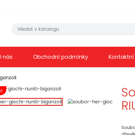
O nás
Obchodní podmínky
Kontaktní
ganzoli
So
Kč
RI
Soubo
dřevěn