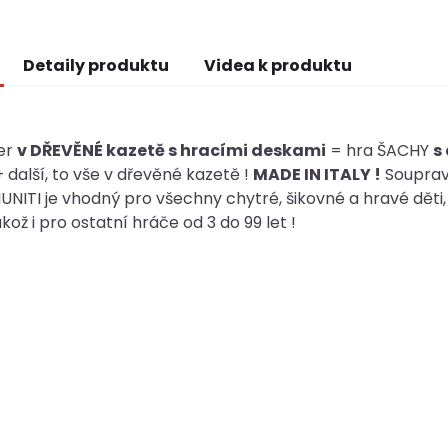
Detaily produktu
Videa k produktu
er
v DŘEVĚNÉ kazetě s hracími deskami
= hra ŠACHY
s
další, to vše v dřevěné kazetě !
MADE IN ITALY !
Souprav
UNITI je vhodný pro všechny chytré, šikovné a hravé děti, 
akož i pro ostatní hráče od 3 do 99 let !