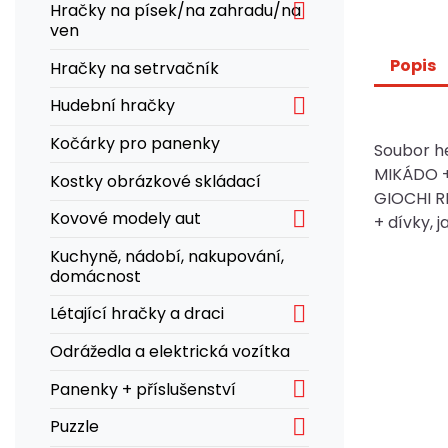

Hračky na písek/na zahradu/na
ven
Popis
Hračky na setrvačník

Hudební hračky
Kočárky pro panenky
Soubor h
MIKÁDO + 
Kostky obrázkové skládací
GIOCHI RI

Kovové modely aut
+ dívky, j
Kuchyně, nádobí, nakupování,
domácnost

Létající hračky a draci
Odrážedla a elektrická vozítka

Panenky + příslušenství

Puzzle