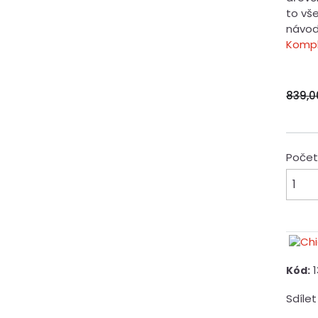
to vš
návody
Kompl
839,0
Poče
Kód:
Sdílet