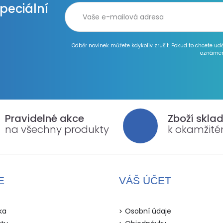
speciální
Odběr novinek můžete kdykoliv zrušit. Pokud to chcete ud
oznámen
Pravidelné akce
Zboží skla
na všechny produkty
k okamžit
E
VÁŠ ÚČET
ka
Osobní údaje