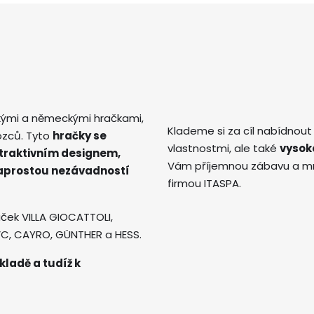
kými a německými hračkami,
Klademe si za cíl nabídnout
ozců. Tyto
hračky se
vlastnostmi, ale také
vysok
atraktivním designem,
Vám příjemnou zábavu a mno
naprostou nezávadností
firmou ITASPA.
ček VILLA GIOCATTOLI,
AVC, CAYRO, GÜNTHER a HESS.
kladě a tudíž k