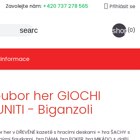

Zavolejte nám:
+420 737 278 565
Přihlásit se
search
shoppin
(0)
 informace
ubor her GIOCHI
UNITI - Biganzoli
r her v DŘEVĚNÉ kazetě s hracími deskami = hra ŠACHY s
ými figurkami , hra DÁMA, hra POKER, hra MIKÁDO + další,