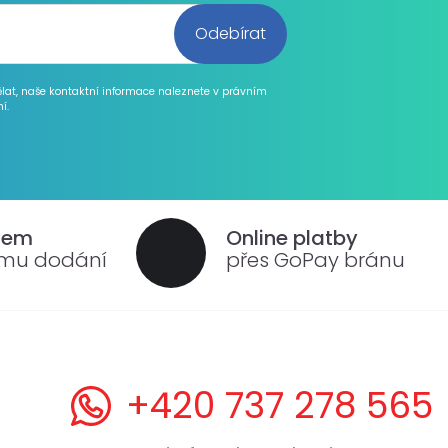
ělat, naše kontaktní informace naleznete v právním
í.
dem
Online platby
ému dodání
přes GoPay bránu
+420 737 278 565