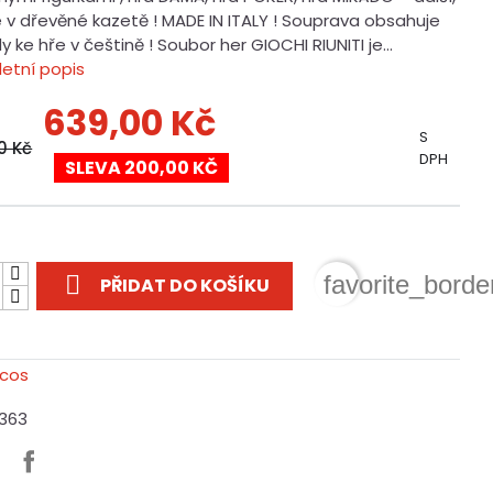
e v dřevěné kazetě ! MADE IN ITALY ! Souprava obsahuje
 ke hře v češtině ! Soubor her GIOCHI RIUNITI je...
etní popis
639,00 Kč
S
0 Kč
DPH
SLEVA 200,00 KČ
t

favorite_borde
PŘIDAT DO KOŠÍKU
1363